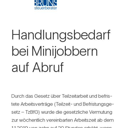
Hand­lungs­be­darf
bei Mini­job­bern
auf Abruf
Durch das Gesetz über Teil­zeit­ar­beit und befris­
tete Arbeits­ver­träge (Teil­zeit- und Befris­tungs­ge­
setz – TzBfG) wurde die gesetz­liche Ver­mu­tung
zur wöchent­lich ver­ein­barten Arbeits­zeit ab dem
1.1.2019 von zehn auf 20 Stunden erhöht, wenn