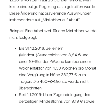
keine ein­deu­tige Rege­lung dazu getroffen wurde.
Diese Ände­rung hat gra­vie­rende Aus­wir­kungen
ins­be­son­dere auf „Mini­jobber auf Abruf”.
Bei­spiel:
Eine Arbeits­zeit für den Mini­jobber wurde
nicht fest­ge­legt.
Bis 31.12.2018:
Bei einem
(Mindest-)Stundenlohn von 8,84 € und
einer 10-Stunden-Woche kam bei einem
Wochen­faktor von 4,33 Wochen pro Monat
eine Ver­gü­tung in Höhe 382,77 € zum
Tragen. Die 450-€-Grenze wurde nicht
über­schritten.
Seit 1.1.2019:
Unter Zugrun­de­le­gung des
der­zei­tigen Min­dest­lohns von 9,19 € sowie