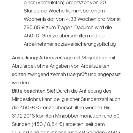
einer (ver­mu­teten) Arbeits­zeit von 20
Stunden je Woche kommt bei einem
Wochen­faktor von 4,33 Wochen pro Monat
795,85 € zum Tragen. Dadurch wird die
450-€-Grenze über­schritten und der
Arbeit­nehmer sozi­al­ver­si­che­rungs­pflichtig.
Anmer­kung:
Arbeits­ver­träge mit Mini­job­bern mit
Abruf­ar­beit ohne Angaben von Arbeits­zeiten
sollten zwin­gend zeitnah über­prüft und ange­passt
werden.
Bitte beachten Sie!
Durch die Anhe­bung des
Min­dest­lohns kann bei glei­cher Stun­den­zahl auch
die 450-€-Grenze über­schritten werden. Bis
31.12.2018 konnten Mini­jobber monat­lich rund 50
Stunden (450 /​ 8,84 €) arbeiten, seit dem
1.1.2019 sind es nur noch rund 48 Stunden (450 /​