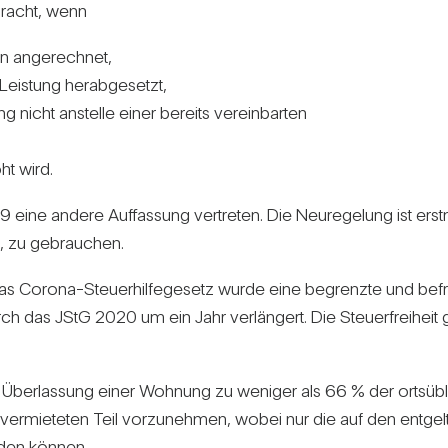
bracht, wenn
hn ange­rechnet,
is­tung her­ab­ge­setzt,
 nicht anstelle einer bereits ver­ein­barten
ht wird.
9 eine andere Auf­fas­sung ver­treten. Die Neu­re­ge­lung ist e
, zu gebrau­chen.
 Corona-Steu­er­hil­fe­ge­setz wurde eine begrenzte und befris
durch das JStG 2020 um ein Jahr ver­län­gert. Die Steu­er­frei­hei
en Über­las­sung einer Woh­nung zu weniger als 66 % der orts­üb­l
ch ver­mie­teten Teil vor­zu­nehmen, wobei nur die auf den ent­gel
den können.