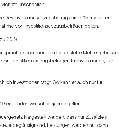
ei Monate unschäd­lich.
 des Inves­ti­ti­ons­ab­zugs­be­trags nicht über­schritten
nahme von Inves­ti­ti­ons­ab­zugs­be­trägen gelten.
 zu 20 %.
 in Anspruch genommen, um fest­ge­stellte Mehr­ergeb­nisse
Inves­ti­ti­ons­ab­zugs­be­trägen für Inves­ti­tionen, die
h­lich Inves­ti­tionen tätigt. So kann er auch nur für
2019 endenden Wirt­schafts­jahren gelten.
­er­ge­setz klar­ge­stellt werden, dass nur Zusatz­leis­
teu­er­be­güns­tigt sind. Leis­tungen werden nur dann