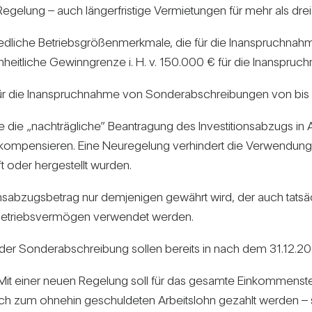
Rege­lung – auch län­ger­fris­tige Ver­mie­tungen für mehr als dr
ied­liche Betriebs­grö­ßen­merk­male, die für die Inan­spruch­nahme
in­heit­liche Gewinn­grenze i. H. v. 150.000 € für die Inan­spruch­
ür die Inan­spruch­nahme von Son­der­ab­schrei­bungen von bis
ie „nach­träg­liche” Bean­tra­gung des Inves­ti­ti­ons­ab­zugs
pen­sieren. Eine Neu­re­ge­lung ver­hin­dert die Ver­wen­dung von 
 oder her­ge­stellt wurden.
­ons­ab­zugs­be­trag nur dem­je­nigen gewährt wird, der auch tat­säc
r­be­triebs­ver­mögen ver­wendet werden.
nd der Son­der­ab­schrei­bung sollen bereits in nach dem 31.12.
: Mit einer neuen Rege­lung soll für das gesamte Ein­kom­men­steu
lich zum ohnehin geschul­deten Arbeits­lohn gezahlt werden – s