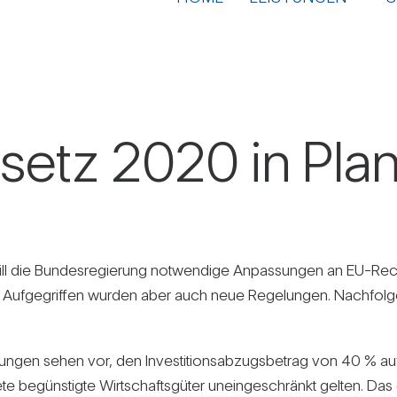
ge­setz 2020 in Pla
ll die Bun­des­re­gie­rung not­wen­dige Anpas­sungen an EU-Re
 Auf­ge­griffen wurden aber auch neue Rege­lungen. Nach­fol­gen
ungen sehen vor, den Inves­ti­ti­ons­ab­zugs­be­trag von 40 % auf
ete begüns­tigte Wirt­schafts­güter unein­ge­schränkt gelten. Da