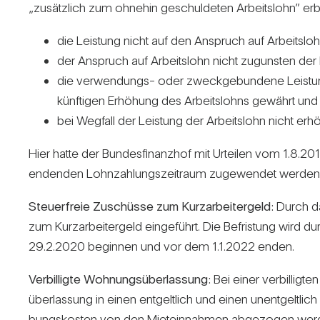
„zusätz­lich zum ohnehin geschul­deten Arbeits­lohn” er
die Leis­tung nicht auf den Anspruch auf Arbeits­lo
der Anspruch auf Arbeits­lohn nicht zugunsten der Le
die ver­wen­dungs- oder zweck­ge­bun­dene Leis­tung
künf­tigen Erhö­hung des Arbeits­lohns gewährt und
bei Weg­fall der Leis­tung der Arbeits­lohn nicht erhö
Hier hatte der Bun­des­fi­nanzhof mit Urteilen vom 1.8.201
endenden Lohn­zah­lungs­zeit­raum zuge­wendet werden
Steu­er­freie Zuschüsse zum Kurz­ar­bei­ter­geld:
Durch das
zum Kurz­ar­bei­ter­geld ein­ge­führt. Die Befris­tung wird 
29.2.2020 beginnen und vor dem 1.1.2022 enden.
Ver­bil­ligte Woh­nungs­über­las­sung:
Bei einer ver­bil­ligt
über­las­sung in einen ent­gelt­lich und einen unent­gelt­li
bungs­kosten von den Miet­ein­nahmen abge­zogen wer