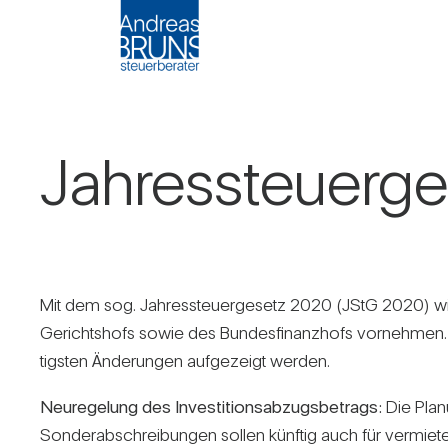
Jah­res­steu­er­
Mit dem sog. Jah­res­steu­er­ge­setz 2020 (JStG 2020) wi
Gerichts­hofs sowie des Bun­des­fi­nanz­hofs vor­nehmen.
tigsten Ände­rungen auf­ge­zeigt werden.
Neu­re­ge­lung des Inves­ti­ti­ons­ab­zugs­be­trags:
Die Pla­n
Son­der­ab­schrei­bungen sollen künftig auch für ver­mie­t