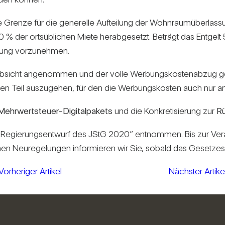
e Grenze für die gene­relle Auf­tei­lung der Wohn­raum­über­las­
f 50 % der orts­üb­li­chen Miete her­ab­ge­setzt. Beträgt das Ent­
­fung vor­zu­nehmen.
ungs­ab­sicht ange­nommen und der volle Wer­bungs­kos­ten­abzug
­mie­teten Teil aus­zu­gehen, für den die Wer­bungs­kosten auch n
Mehr­wert­steuer-Digi­tal­pa­kets
und die Kon­kre­ti­sie­rung zur
Rü
Regie­rungs­ent­wurf des JStG 2020” ent­nommen. Bis zur Ve
n Neu­re­ge­lungen infor­mieren wir Sie, sobald das Geset­zes­p
Vorheriger Artikel
Nächster Artike