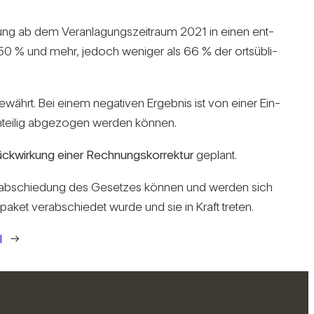
sung ab dem Ver­an­la­gungs­zeit­raum 2021 in einen ent­
gelt 50 % und mehr, jedoch weniger als 66 % der orts­üb­li­
 gewährt. Bei einem nega­tiven Ergebnis ist von einer Ein­
ur anteilig abge­zogen werden können.
ck­wir­kung einer Rech­nungs­kor­rektur
geplant.
r­ab­schie­dung des Gesetzes können und werden sich
aket ver­ab­schiedet wurde und sie in Kraft treten.
l
→