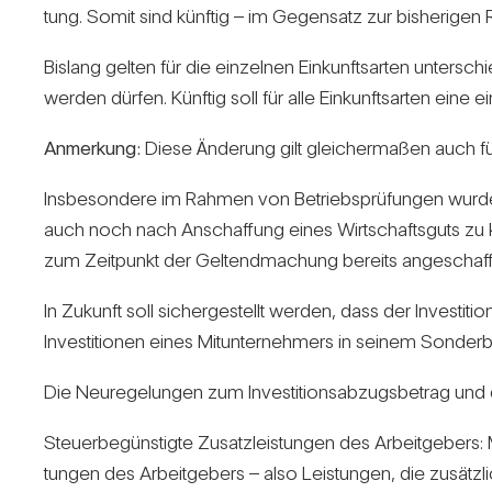
tung. Somit sind künftig – im Gegen­satz zur bis­he­rigen 
Bis­lang gelten für die ein­zelnen Ein­kunfts­arten unter­sch
werden dürfen. Künftig soll für alle Ein­kunfts­arten eine e
Anmer­kung:
Diese Ände­rung gilt glei­cher­maßen auch f
Ins­be­son­dere im Rahmen von Betriebs­prü­fungen wurde d
auch noch nach Anschaf­fung eines Wirt­schafts­guts zu kom­
zum Zeit­punkt der Gel­tend­ma­chung bereits ange­schafft
In Zukunft soll sicher­ge­stellt werden, dass der Inves­ti­ti
Inves­ti­tionen eines Mit­un­ter­neh­mers in seinem Son­de
Die Neu­re­ge­lungen zum Inves­ti­ti­ons­ab­zugs­be­trag u
Steu­er­be­güns­tigte Zusatz­leis­tungen des Arbeit­ge­bers
tungen des Arbeit­ge­bers – also Leis­tungen, die zusätz­