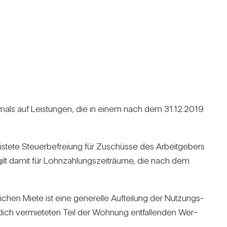
rst­mals auf Leis­tungen, die in einem nach dem 31.12.2019
­tete Steu­er­be­freiung für Zuschüsse des Arbeit­ge­bers
t gilt damit für Lohn­zah­lungs­zeit­räume, die nach dem
i­chen Miete ist eine gene­relle Auf­tei­lung der Nut­zungs­
t­lich ver­mie­teten Teil der Woh­nung ent­fal­lenden Wer­