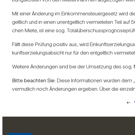
Mit einer Ände­rung im Ein­kom­men­steu­er­ge­setz wird di
gelt­lich und in einen unent­gelt­lich ver­mie­teten Teil au
chen Miete, ist eine sog. Total­über­schuss­pro­gno­se­prü
Fällt diese Prü­fung positiv aus, wird Ein­kunfts­er­zie­l
kunfts­er­zie­lungs­ab­sicht nur für den ent­gelt­lich ver
Wei­tere Ände­rungen sind bei der Umset­zung des sog.
Bitte beachten Sie:
Diese Infor­ma­tionen wurden dem „
ver­mut­lich noch Ände­rungen ergeben. Über die ein­zelne
←