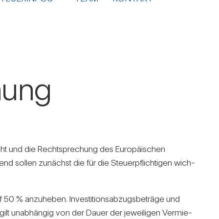
­nung
cht und die Recht­spre­chung des Euro­päi­schen
d sollen zunächst die für die Steu­er­pflich­tigen wich­
 50 % anzu­heben. Inves­ti­ti­ons­ab­zugs­be­träge und
s gilt unab­hängig von der Dauer der jewei­ligen Ver­mie­