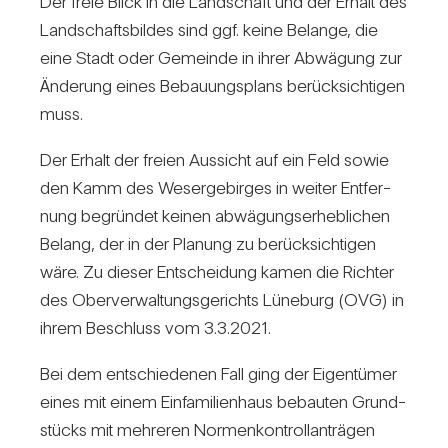
Der freie Blick in die Land­schaft und der Erhalt des
Land­schafts­bildes sind ggf. keine Belange, die
eine Stadt oder Gemeinde in ihrer Abwä­gung zur
Ände­rung eines Bebau­ungs­plans berück­sich­tigen
muss.
Der Erhalt der freien Aus­sicht auf ein Feld sowie
den Kamm des Weser­ge­birges in weiter Ent­fer­
nung begründet keinen abwä­gungs­er­heb­li­chen
Belang, der in der Pla­nung zu berück­sich­tigen
wäre. Zu dieser Ent­schei­dung kamen die Richter
des Ober­ver­wal­tungs­ge­richts Lüne­burg (OVG) in
ihrem Beschluss vom 3.3.2021.
Bei dem ent­schie­denen Fall ging der Eigen­tümer
eines mit einem Ein­fa­mi­li­en­haus bebauten Grund­
stücks mit meh­reren Nor­men­kon­troll­an­trägen