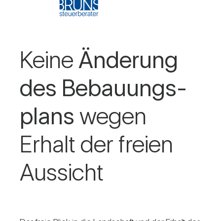
Keine
Ände­rung
des Bebau­ungs­
plans
wegen
Erhalt der freien
Aus­sicht