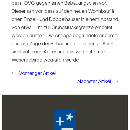
beim OVG gegen einen Bebau­ungs­plan vor.
Dieser sah vor, dass auf den neuen Wohn­bau­flä­
chen Einzel- und Dop­pel­häuser in einem Abstand
von etwa 11 m zur Grund­stücks­grenze errichtet
werden durften. Die Anträge begrün­dete er damit,
dass im Zuge der Bebauung die bis­he­rige Aus­
sicht auf einen Acker und das weit ent­fernte
Weser­ge­birge weg­fallen würde.
←
Vorheriger Artikel
Nächster Artikel
→