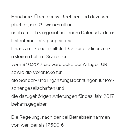
Ein­nahme-Über­schuss-Rechner sind dazu ver­
pflichtet, ihre Gewinn­ermitt­lung
nach amt­lich vor­ge­schrie­benem Daten­satz durch
Daten­fern­über­tra­gung an das
Finanzamt zu über­mit­teln. Das Bun­des­fi­nanz­mi­
nis­te­rium hat mit Schreiben
vom 9.10.2017 die Vor­drucke der Anlage EÜR
sowie die Vor­drucke für
die Sonder- und Ergän­zungs­rech­nungen für Per­
so­nen­ge­sell­schaften und
die dazu­ge­hö­rigen Anlei­tungen für das Jahr 2017
bekannt­ge­geben.
Die Rege­lung, nach der bei Betriebs­ein­nahmen
von weniger als 17.500 €