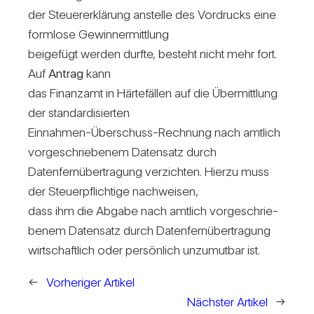
der Steu­er­erklä­rung anstelle des Vor­drucks eine
form­lose Gewinn­ermitt­lung
bei­gefügt werden durfte, besteht nicht mehr fort.
Auf
Antrag
kann
das Finanzamt in Här­te­fällen auf die Über­mitt­lung
der stan­dar­di­sierten
Ein­nahmen-Über­schuss-Rech­nung nach amt­lich
vor­ge­schrie­benem Daten­satz durch
Daten­fern­über­tra­gung ver­zichten. Hierzu muss
der Steu­er­pflich­tige nach­weisen,
dass ihm die Abgabe nach amt­lich vor­ge­schrie­
benem Daten­satz durch Daten­fern­über­tra­gung
wirt­schaft­lich oder per­sön­lich unzu­mutbar ist.
←
Vorheriger Artikel
Nächster Artikel
→