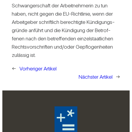
Schwan­ger­schaft der Arbeit­neh­merin zu tun
haben, nicht gegen die EU-Richt­linie, wenn der
Arbeit­geber schrift­lich berech­tigte Kün­di­gungs­
gründe anführt und die Kün­di­gung der Betrof­
fenen nach den betref­fenden ein­zel­staat­li­chen
Rechts­vor­schriften und/​oder Gepflo­gen­heiten
zulässig ist.
←
Vorheriger Artikel
Nächster Artikel
→