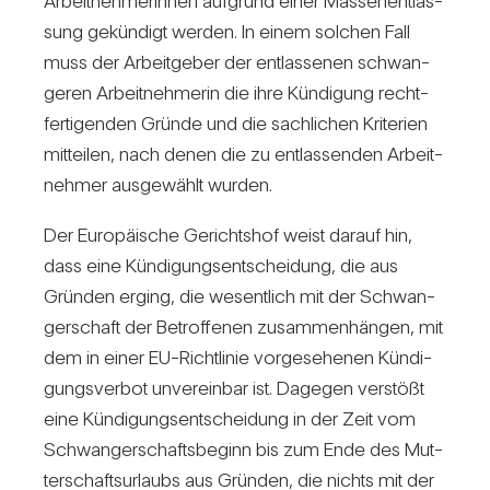
Arbeit­neh­me­rinnen auf­grund einer Mas­sen­ent­las­
sung gekün­digt werden. In einem sol­chen Fall
muss der Arbeit­geber der ent­las­senen schwan­
geren Arbeit­neh­merin die ihre Kün­di­gung recht­
fer­ti­genden Gründe und die sach­li­chen Kri­te­rien
mit­teilen, nach denen die zu ent­las­senden Arbeit­
nehmer aus­ge­wählt wurden.
Der Euro­päi­sche Gerichtshof weist darauf hin,
dass eine Kün­di­gungs­ent­schei­dung, die aus
Gründen erging, die wesent­lich mit der Schwan­
ger­schaft der Betrof­fenen zusam­men­hängen, mit
dem in einer EU-Richt­linie vor­ge­se­henen Kün­di­
gungs­verbot unver­einbar ist. Dagegen ver­stößt
eine Kün­di­gungs­ent­schei­dung in der Zeit vom
Schwan­ger­schafts­be­ginn bis zum Ende des Mut­
ter­schafts­ur­laubs aus Gründen, die nichts mit der