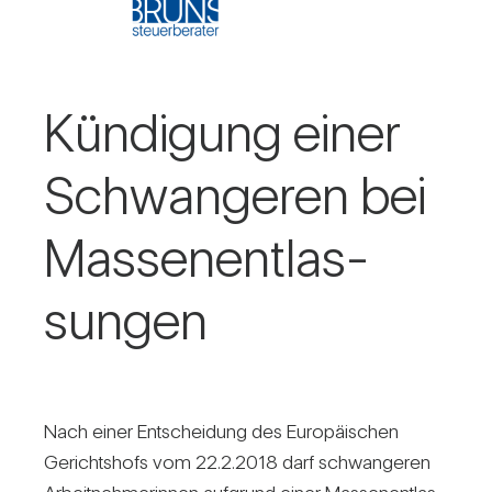
Kün­di­gung einer
Schwan­geren bei
Mas­sen­ent­las­
sungen
Nach einer Ent­schei­dung des Euro­päi­schen
Gerichts­hofs vom 22.2.2018 darf schwan­geren