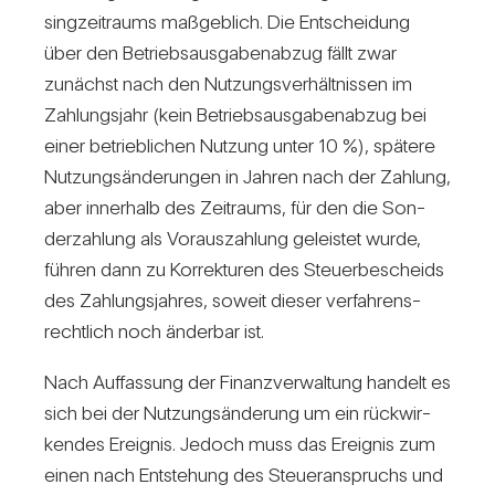
sing­zeit­raums maß­geb­lich. Die Ent­schei­dung
über den Betriebs­aus­ga­ben­abzug fällt zwar
zunächst nach den Nut­zungs­ver­hält­nissen im
Zah­lungs­jahr (kein Betriebs­aus­ga­ben­abzug bei
einer betrieb­li­chen Nut­zung unter 10 %), spä­tere
Nut­zungs­än­de­rungen in Jahren nach der Zah­lung,
aber inner­halb des Zeit­raums, für den die Son­
der­zah­lung als Vor­aus­zah­lung geleistet wurde,
führen dann zu Kor­rek­turen des Steu­er­be­scheids
des Zah­lungs­jahres, soweit dieser ver­fah­rens­
recht­lich noch änderbar ist.
Nach Auf­fas­sung der Finanz­ver­wal­tung han­delt es
sich bei der Nut­zungs­än­de­rung um ein rück­wir­
kendes Ereignis. Jedoch muss das Ereignis zum
einen nach Ent­ste­hung des Steu­er­an­spruchs und