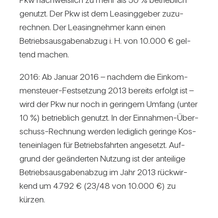
genutzt. Der Pkw ist dem Lea­sing­geber zuzu­
rechnen. Der Lea­sing­nehmer kann einen
Betriebs­aus­ga­ben­abzug i. H. von 10.000 € gel­
tend machen.
2016: Ab Januar 2016 – nachdem die Ein­kom­
men­steuer-Fest­set­zung 2013 bereits erfolgt ist –
wird der Pkw nur noch in geringem Umfang (unter
10 %) betrieb­lich genutzt. In der Ein­nahmen-Über­
schuss-Rech­nung werden ledig­lich geringe Kos­
ten­ein­lagen für Betriebs­fahrten ange­setzt. Auf­
grund der geän­derten Nut­zung ist der antei­lige
Betriebs­aus­ga­ben­abzug im Jahr 2013 rück­wir­
kend um 4.792 € (23/​48 von 10.000 €) zu
kürzen.