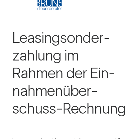
Lea­sing­son­der­
zah­lung im
Rahmen der Ein­
nah­men­über­
schuss-Rech­nung