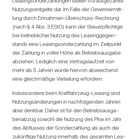
Lea­sing­son­der­zah­lungen stellen vor­aus­ge­zahlte
Nut­zungs­ent­gelte dar. Im Falle der Gewinn­ermitt­
lung durch Ein­nahmen-Über­schuss-Rech­nung
(nach § 4 Abs. 3 EStG) kann der Steu­er­pflich­tige
bei betrieb­li­cher Nut­zung des Lea­sing­ge­gen­
stands eine Lea­sing­son­der­zah­lung im Zeit­punkt
der Zah­lung in voller Höhe als Betriebs­aus­gabe
abziehen. Ledig­lich eine Ver­trags­lauf­zeit von
mehr als 5 Jahren würde hiervon abwei­chend
eine gleich­mä­ßige Ver­tei­lung erfor­dern.
Ins­be­son­dere beim Kraft­fahr­zeug-Lea­sing sind
Nut­zungs­än­de­rungen in nach­fol­genden Jahren
aber denkbar. Daher ist für den Betriebs­aus­ga­
ben­abzug sowohl die Nut­zung des Pkw im Jahr
des Abflusses der Son­der­zah­lung als auch die
zukünf­tige Nut­zung inner­halb des gesamten Lea­