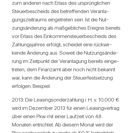
zum anderen nach Erlass des ursprüng­li­chen
Steu­er­be­scheids des betref­fenden Ver­an­la­
gungs­zeit­raums ein­ge­treten sein. Ist die Nut­
zungs­än­de­rung als maß­geb­li­ches Ereignis bereits
vor Erlass des Ein­kom­men­steu­er­be­scheids des
Zah­lungs­jahres erfolgt, scheidet eine rück­wir­
kende Ände­rung aus. Soweit die Nut­zungs­än­de­
rung im Zeit­punkt der Ver­an­la­gung bereits ein­ge­
treten, dem Finanzamt aber noch nicht bekannt
war, kann die Ände­rung der Steu­er­fest­set­zung
erfolgen. Bei­spiel:
2013: Die Lea­sing­son­der­zah­lung i. H. v. 10.000 €
wird im Dezember 2013 für einen Lea­sing­ver­trag
über einen Pkw mit einer Lauf­zeit von 48
Monaten ent­richtet. Ab diesem Monat wird der
Pkw nach­weis­lich zu mehr als 50 % betrieb­lich