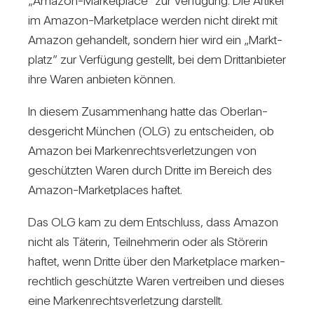
„Amazon-Mar­ket­place” zur Ver­fü­gung. Die Artikel
im Amazon-Mar­ket­place werden nicht direkt mit
Amazon gehan­delt, son­dern hier wird ein „Markt­
platz” zur Ver­fü­gung gestellt, bei dem Dritt­an­bieter
ihre Waren anbieten können.
In diesem Zusam­men­hang hatte das Ober­lan­
des­ge­richt Mün­chen (OLG) zu ent­scheiden, ob
Amazon bei Mar­ken­rechts­ver­let­zungen von
geschützten Waren durch Dritte im Bereich des
Amazon-Mar­ket­places haftet.
Das OLG kam zu dem Ent­schluss, dass Amazon
nicht als Täterin, Teil­neh­merin oder als Stö­rerin
haftet, wenn Dritte über den Mar­ket­place mar­ken­
recht­lich geschützte Waren ver­treiben und dieses
eine Mar­ken­rechts­ver­let­zung dar­stellt.