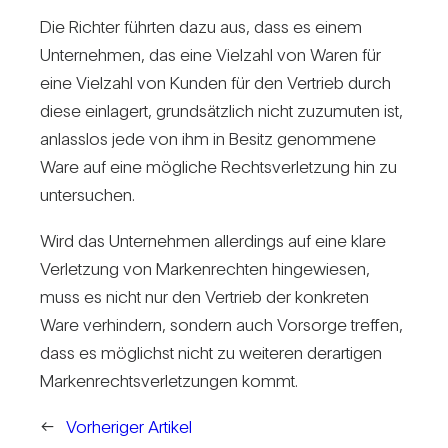
Die Richter führten dazu aus, dass es einem
Unter­nehmen, das eine Viel­zahl von Waren für
eine Viel­zahl von Kunden für den Ver­trieb durch
diese ein­la­gert, grund­sätz­lich nicht zuzu­muten ist,
anlasslos jede von ihm in Besitz genom­mene
Ware auf eine mög­liche Rechts­ver­let­zung hin zu
unter­su­chen.
Wird das Unter­nehmen aller­dings auf eine klare
Ver­let­zung von Mar­ken­rechten hin­ge­wiesen,
muss es nicht nur den Ver­trieb der kon­kreten
Ware ver­hin­dern, son­dern auch Vor­sorge treffen,
dass es mög­lichst nicht zu wei­teren der­ar­tigen
Mar­ken­rechts­ver­let­zungen kommt.
←
Vorheriger Artikel