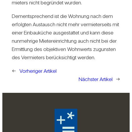
mie­ters nicht begründet wurden.
Dem­entspre­chend ist die Woh­nung nach dem
erfolgten Aus­tausch nicht mehr ver­mie­ter­seits mit
einer Ein­bau­küche aus­ge­stattet und kann diese
nun­meh­rige Mie­ter­ein­rich­tung auch nicht bei der
Ermitt­lung des objek­tiven Wohn­werts zugunsten
des Ver­mie­ters berück­sich­tigt werden.
←
Vorheriger Artikel
Nächster Artikel
→