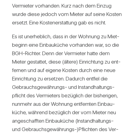
Ver­mieter vor­handen. Kurz nach dem Einzug
wurde diese jedoch vom Mieter auf seine Kosten
ersetzt. Eine Kos­ten­er­stat­tung gab es nicht.
Es ist uner­heb­lich, dass in der Woh­nung zu Miet­
be­ginn eine Ein­bau­küche vor­handen war, so die
BGH-Richter. Denn der Ver­mieter hatte dem
Mieter gestattet, diese (ältere) Ein­rich­tung zu ent­
fernen und auf eigene Kosten durch eine neue
Ein­rich­tung zu ersetzen. Dadurch ent­fiel die
Gebrauchs­ge­wäh­rungs- und Instand­hal­tungs­
pflicht des Ver­mie­ters bezüg­lich der bis­he­rigen,
nun­mehr aus der Woh­nung ent­fernten Ein­bau­
küche, wäh­rend bezüg­lich der vom Mieter neu
ange­schafften Ein­bau­küche (Instand­hal­tungs-
und Gebrauchsgewährungs-)Pflichten des Ver­