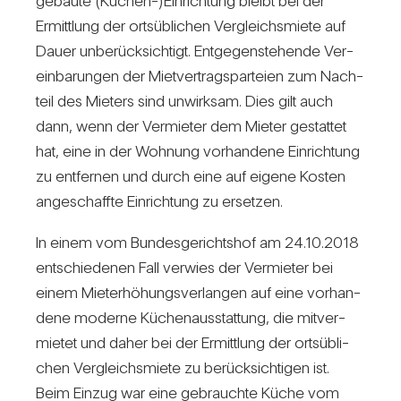
ge­baute (Küchen-)Einrichtung bleibt bei der
Ermitt­lung der orts­üb­li­chen Ver­gleichs­miete auf
Dauer unbe­rück­sich­tigt. Ent­ge­gen­ste­hende Ver­
ein­ba­rungen der Miet­ver­trags­par­teien zum Nach­
teil des Mie­ters sind unwirksam. Dies gilt auch
dann, wenn der Ver­mieter dem Mieter gestattet
hat, eine in der Woh­nung vor­han­dene Ein­rich­tung
zu ent­fernen und durch eine auf eigene Kosten
ange­schaffte Ein­rich­tung zu ersetzen.
In einem vom Bun­des­ge­richtshof am 24.10.2018
ent­schie­denen Fall ver­wies der Ver­mieter bei
einem Miet­erhö­hungs­ver­langen auf eine vor­han­
dene moderne Küchen­aus­stat­tung, die mit­ver­
mietet und daher bei der Ermitt­lung der orts­üb­li­
chen Ver­gleichs­miete zu berück­sich­tigen ist.
Beim Einzug war eine gebrauchte Küche vom