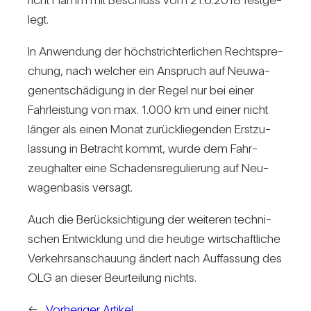
legt.
In Anwen­dung der höchst­rich­ter­li­chen Recht­spre­
chung, nach wel­cher ein Anspruch auf Neu­wa­
gen­ent­schä­di­gung in der Regel nur bei einer
Fahr­leis­tung von max. 1.000 km und einer nicht
länger als einen Monat zurück­lie­genden Erst­zu­
las­sung in Betracht kommt, wurde dem Fahr­
zeug­halter eine Scha­dens­re­gu­lie­rung auf Neu­
wa­gen­basis ver­sagt.
Auch die Berück­sich­ti­gung der wei­teren tech­ni­
schen Ent­wick­lung und die heu­tige wirt­schaft­liche
Ver­kehrs­an­schauung ändert nach Auf­fas­sung des
OLG an dieser Beur­tei­lung nichts.
←
Vorheriger Artikel