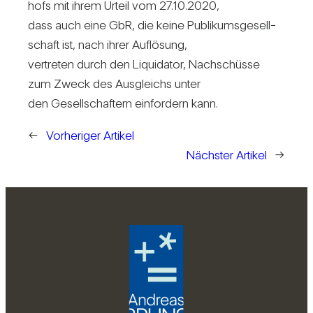
hofs mit ihrem Urteil vom 27.10.2020,
dass auch eine GbR, die keine Publi­kums­ge­sell­
schaft ist, nach ihrer Auf­lö­sung,
ver­treten durch den Liqui­dator, Nach­schüsse
zum Zweck des Aus­gleichs unter
den Gesell­schaf­tern ein­for­dern kann.
←
Vorheriger Artikel
Nächster Artikel
→