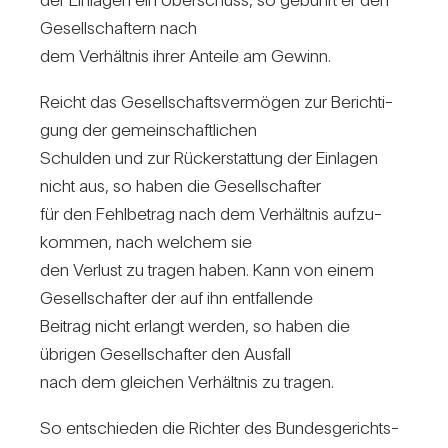
Gesell­schaf­tern nach
dem Ver­hältnis ihrer Anteile am Gewinn.
Reicht das Gesell­schafts­ver­mögen zur Berich­ti­
gung der gemein­schaft­li­chen
Schulden und zur Rück­erstat­tung der Ein­lagen
nicht aus, so haben die Gesell­schafter
für den Fehl­be­trag nach dem Ver­hältnis auf­zu­
kommen, nach wel­chem sie
den Ver­lust zu tragen haben. Kann von einem
Gesell­schafter der auf ihn ent­fal­lende
Bei­trag nicht erlangt werden, so haben die
übrigen Gesell­schafter den Aus­fall
nach dem glei­chen Ver­hältnis zu tragen.
So ent­schieden die Richter des Bun­des­ge­richts­