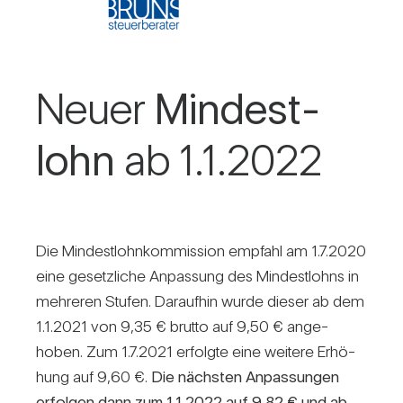
Neuer
Min­dest­
lohn
ab 1.1.2022
Die Min­dest­lohn­kom­mis­sion emp­fahl am 1.7.2020
eine gesetz­liche Anpas­sung des Min­dest­lohns in
meh­reren Stufen. Dar­aufhin wurde dieser ab dem
1.1.2021 von 9,35 € brutto auf 9,50 € ange­
hoben. Zum 1.7.2021 erfolgte eine wei­tere Erhö­
hung auf 9,60 €.
Die nächsten Anpas­sungen
erfolgen dann zum 1.1.2022 auf 9,82 € und ab