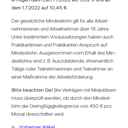
dem 1.7.2022 auf 10,45 €.
Der gesetz­liche Min­dest­lohn gilt für alle Arbeit­
neh­me­rinnen und Arbeit­nehmer über 18 Jahre.
Unter bestimmten Vor­aus­set­zungen haben auch
Prak­ti­kan­tinnen und Prak­ti­kanten Anspruch auf
Min­dest­lohn. Aus­ge­nommen vom Erhalt des Min­
dest­lohns sind z. B. Aus­zu­bil­dende, ehren­amt­lich
Tätige oder Teil­neh­me­rinnen und Teil­nehmer an
einer Maß­nahme der Arbeits­för­de­rung.
Bitte beachten Sie!
Bei Ver­trägen mit Mini­job­bern
muss über­prüft werden, ob durch den Min­dest­
lohn die Gering­fü­gig­keits­grenze von 450 € pro
Monat über­schritten wird.
←
Vorheriger Artikel