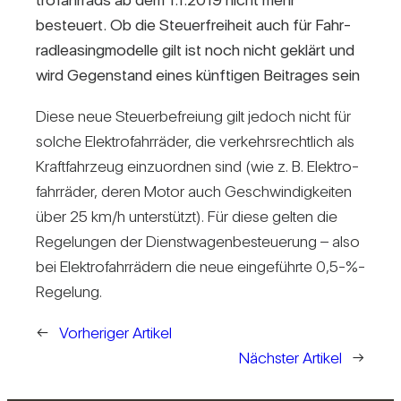
besteuert. Ob die Steu­er­frei­heit auch für Fahr­
rad­lea­sing­mo­delle gilt ist noch nicht geklärt und
wird Gegen­stand eines künf­tigen Bei­trages sein
Diese neue Steu­er­be­freiung gilt jedoch nicht für
solche Elek­tro­fahr­räder, die ver­kehrs­recht­lich als
Kraft­fahr­zeug ein­zu­ordnen sind (wie z. B. Elek­tro­
fahr­räder, deren Motor auch Geschwin­dig­keiten
über 25 km/​h unter­stützt). Für diese gelten die
Rege­lungen der Dienst­wa­gen­be­steue­rung – also
bei Elek­tro­fahr­rä­dern die neue ein­ge­führte 0,5-%-
Regelung.
←
Vorheriger Artikel
Nächster Artikel
→