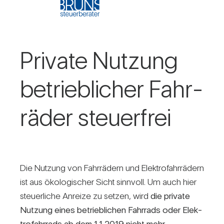
Pri­vate Nut­zung
betrieb­li­cher Fahr­
räder steu­er­frei
Die Nut­zung von Fahr­rä­dern und Elek­tro­fahr­rä­dern
ist aus öko­lo­gi­scher Sicht sinn­voll. Um auch hier
steu­er­liche Anreize zu setzen, wird
die pri­vate
Nut­zung eines betrieb­li­chen Fahr­rads oder Elek­
tro­fahr­rads ab dem 1.1.2019 nicht mehr