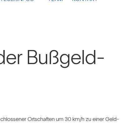
der Buß­geld­
eschlos­sener Ort­schaften um 30 km/​h zu einer Geld­