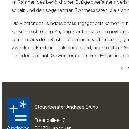
Im Rahmen des behörd­li­chen Buß­geld­ver­fah­rens ver­
schein und den soge­nannten Roh­mess­daten, die sich ni
Die Richter des Bun­des­ver­fas­sungs­ge­richts kamen i
keits­über­schrei­tung Zugang zu Infor­ma­tionen gewähr
werden. Aus dem Recht auf ein faires Ver­fahren folgt gru
Zweck der Ermitt­lung ent­standen sind, aber nicht zur 
befinden, um sich Gewiss­heit über seiner Ent­las­tung di
←
Steuerberater Andreas Bruns
Freundallee 17
30173 Hannover