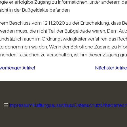
langte er erfolglos Zugang zu Infor­ma­tionen, unter anderem d
cht in der Buß­geld­akte befanden.
n ihrem Beschluss vom 12.11.2020 zu der Ent­schei­dung, dass B
t werden muss, die nicht Teil der Buß­geld­akte waren. Dem Au
nd­sätz­lich auch im Ord­nungs­wid­rig­kei­ten­ver­fahren das Re
Akte genommen wurden. Wenn der Betrof­fene Zugang zu Infor­m
e­nenden Tat­sa­chen zu ver­schaffen, ist ihm dieser Zugang gru
Vorheriger Artikel
Nächster Artike
Impressum
Haftungsausschluss
Datenschutz
Urheberrech