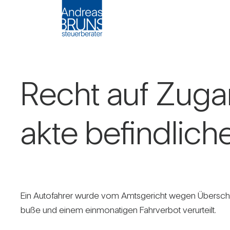
Recht auf Zugan
akte befind­li­ch
Ein Auto­fahrer wurde vom Amts­ge­richt wegen Über­schre
buße und einem ein­mo­na­tigen Fahr­verbot ver­ur­teilt.