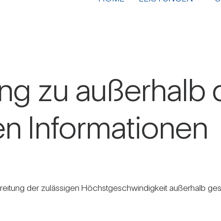
g zu außer­halb 
en Infor­ma­tionen
i­tung der zuläs­sigen Höchst­ge­schwin­dig­keit außer­halb g