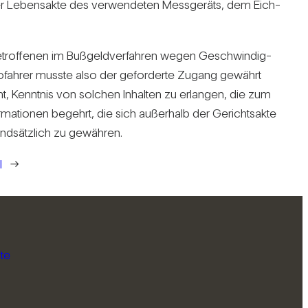
er Lebens­akte des ver­wen­deten Mess­ge­räts, dem Eich­
etrof­fenen im Buß­geld­ver­fahren wegen Geschwin­dig­
to­fahrer musste also der gefor­derte Zugang gewährt
cht, Kenntnis von sol­chen Inhalten zu erlangen, die zum
a­tionen begehrt, die sich außer­halb der Gerichts­akte
nd­sätz­lich zu gewähren.
l
→
te