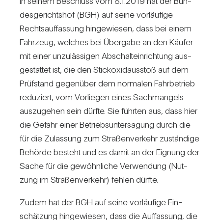
In seinem Beschluss vom 8.1.2019 hat der Bun­
des­ge­richtshof (BGH) auf seine vor­läu­fige
Rechts­auf­fas­sung hin­ge­wiesen, dass bei einem
Fahr­zeug, wel­ches bei Über­gabe an den Käufer
mit einer unzu­läs­sigen Abschalt­ein­rich­tung aus­
ge­stattet ist, die den Stick­oxid­aus­stoß auf dem
Prüf­stand gegen­über dem nor­malen Fahr­be­trieb
redu­ziert, vom Vor­liegen eines Sach­man­gels
aus­zu­gehen sein dürfte. Sie führten aus, dass hier
die Gefahr einer Betriebs­un­ter­sa­gung durch die
für die Zulas­sung zum Stra­ßen­ver­kehr zustän­dige
Behörde besteht und es damit an der Eig­nung der
Sache für die gewöhn­liche Ver­wen­dung (Nut­
zung im Stra­ßen­ver­kehr) fehlen dürfte.
Zudem hat der BGH auf seine vor­läu­fige Ein­
schät­zung hin­ge­wiesen, dass die Auf­fas­sung, die