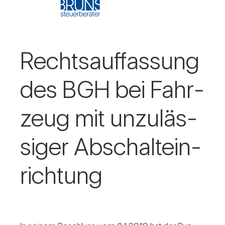
Rechts­auf­fas­sung
des BGH bei Fahr­
zeug mit unzu­läs­
siger Abschalt­ein­
rich­tung