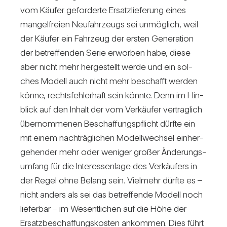
vom Käufer gefor­derte Ersatz­lie­fe­rung eines
man­gel­freien Neu­fahr­zeugs sei unmög­lich, weil
der Käufer ein Fahr­zeug der ersten Gene­ra­tion
der betref­fenden Serie erworben habe, diese
aber nicht mehr her­ge­stellt werde und ein sol­
ches Modell auch nicht mehr beschafft werden
könne, rechts­feh­ler­haft sein könnte. Denn im Hin­
blick auf den Inhalt der vom Ver­käufer ver­trag­lich
über­nom­menen Beschaf­fungs­pflicht dürfte ein
mit einem nach­träg­li­chen Modell­wechsel ein­her­
ge­hender mehr oder weniger großer Ände­rungs­
um­fang für die Inter­es­sen­lage des Ver­käu­fers in
der Regel ohne Belang sein. Viel­mehr dürfte es –
nicht anders als sei das betref­fende Modell noch
lie­ferbar – im Wesent­li­chen auf die Höhe der
Ersatz­be­schaf­fungs­kosten ankommen. Dies führt