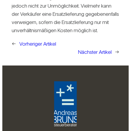
jedoch nicht zur Unmög­lich­keit. Viel­mehr kann
der Ver­käufer eine Ersatz­lie­fe­rung gege­be­nen­falls
ver­wei­gern, sofern die Ersatz­lie­fe­rung nur mit
unver­hält­nis­mä­ßigen Kosten mög­lich ist.
←
Vorheriger Artikel
Nächster Artikel
→