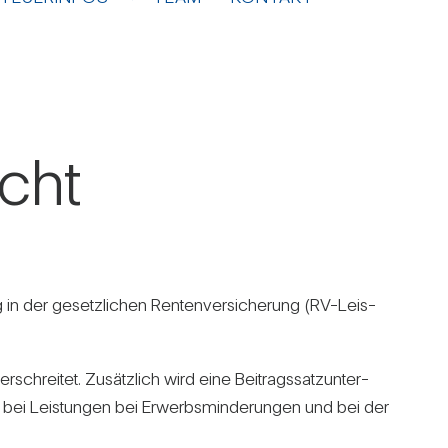
cht
in der gesetz­li­chen Ren­ten­ver­si­che­rung (RV-Leis­
hreitet. Zusätz­lich wird eine Bei­trags­satz­un­ter­
ch bei Leis­tungen bei Erwerbs­min­de­rungen und bei der