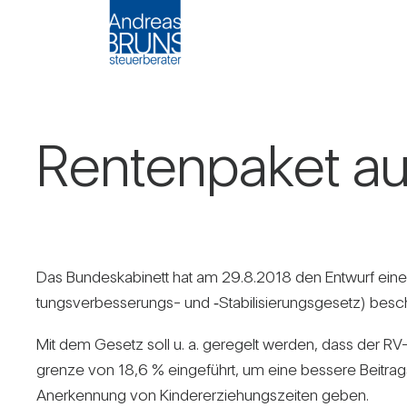
Ren­ten­paket 
Das Bun­des­ka­bi­nett hat am 29.8.2018 den Ent­wurf eines 
tungs­ver­bes­se­rungs- und ‑Sta­bi­li­sie­rungs­ge­setz) bes
Mit dem Gesetz soll u. a. gere­gelt werden, dass der RV-B
grenze von 18,6 % ein­ge­führt, um eine bes­sere Bei­trags
Aner­ken­nung von Kin­der­er­zie­hungs­zeiten geben.