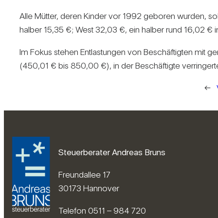
Alle Mütter, deren Kinder vor 1992 geboren wurden, soll
halber 15,35 €; West 32,03 €, ein halber rund 16,02 € 
Im Fokus stehen Ent­las­tungen von Beschäf­tigten mit ge
(450,01 € bis 850,00 €), in der Beschäf­tigte ver­rin­gert
←
Steuerberater Andreas Bruns
Freundallee 17
30173 Hannover
Telefon 0511 – 984 720