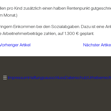
en pro Kind zusätz­lich einen halben Ren­ten­punkt gut­ge­sch
im Monat.)
ringem Ein­kommen bei den Sozi­al­ab­gaben. Dazu ist eine Anh
e Arbeit­neh­mer­bei­träge zahlen, auf 1.300 € geplant.
Vorheriger Artikel
Nächster Artike
Impressum
Haftungsausschluss
Datenschutz
Urheberrech