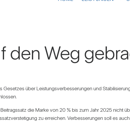
auf den Weg gebra
Gesetzes über Leis­tungs­ver­bes­se­rungen und Sta­bi­li­sie­rung 
chlossen.
ei­trags­satz die Marke von 20 % bis zum Jahr 2025 nicht über­sc
­satz­ver­ste­ti­gung zu errei­chen. Ver­bes­se­rungen soll es au