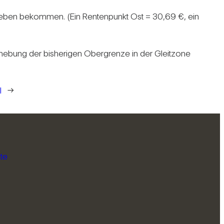
rieben bekommen. (Ein Ren­ten­punkt Ost = 30,69 €, ein
e­bung der bis­he­rigen Ober­grenze in der Gleit­zone
l
→
te