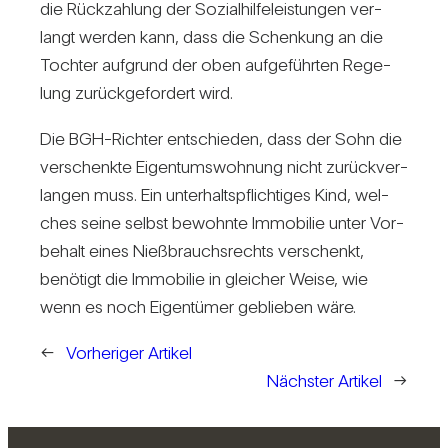
die Rück­zah­lung der Sozi­al­hil­fe­leis­tungen ver­
langt werden kann, dass die Schen­kung an die
Tochter auf­grund der oben auf­ge­führten Rege­
lung zurück­ge­for­dert wird.
Die BGH-Richter ent­schieden, dass der Sohn die
ver­schenkte Eigen­tums­woh­nung nicht zurück­ver­
langen muss. Ein unter­halts­pflich­tiges Kind, wel­
ches seine selbst bewohnte Immo­bilie unter Vor­
be­halt eines Nieß­brauchs­rechts ver­schenkt,
benö­tigt die Immo­bilie in glei­cher Weise, wie
wenn es noch Eigen­tümer geblieben wäre.
←
Vorheriger Artikel
Nächster Artikel
→