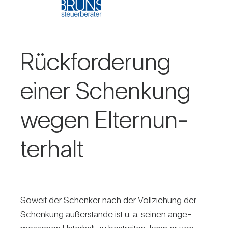
Rück­for­de­rung
einer Schen­kung
wegen Eltern­un­
ter­halt
Soweit der Schenker nach der Voll­zie­hung der
Schen­kung außer­stande ist u. a. seinen ange­