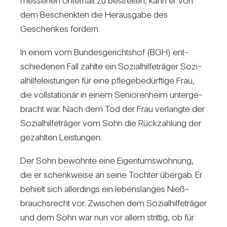
mes­senen Unter­halt zu bestreiten, kann er von
dem Beschenkten die Her­aus­gabe des
Geschenkes for­dern.
In einem vom Bun­des­ge­richtshof (BGH) ent­
schie­denen Fall zahlte ein Sozi­al­hil­fe­träger Sozi­
al­hil­fe­leis­tungen für eine pfle­ge­be­dürf­tige Frau,
die voll­sta­tionär in einem Senio­ren­heim unter­ge­
bracht war. Nach dem Tod der Frau ver­langte der
Sozi­al­hil­fe­träger vom Sohn die Rück­zah­lung der
gezahlten Leis­tungen.
Der Sohn bewohnte eine Eigen­tums­woh­nung,
die er schenk­weise an seine Tochter übergab. Er
behielt sich aller­dings ein lebens­langes Nieß­
brauchs­recht vor. Zwi­schen dem Sozi­al­hil­fe­träger
und dem Sohn war nun vor allem strittig, ob für