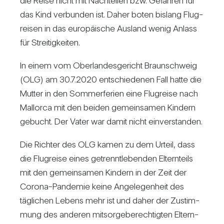
die Reise nicht mit Nach­teilen bzw. Gefahren für
das Kind ver­bunden ist. Daher boten bis­lang Flug­
reisen in das euro­päi­sche Aus­land wenig Anlass
für Strei­tig­keiten.
In einem vom Ober­lan­des­ge­richt Braun­schweig
(OLG) am 30.7.2020 ent­schie­denen Fall hatte die
Mutter in den Som­mer­fe­rien eine Flug­reise nach
Mal­lorca mit den beiden gemein­samen Kin­dern
gebucht. Der Vater war damit nicht ein­ver­standen.
Die Richter des OLG kamen zu dem Urteil, dass
die Flug­reise eines getrennt­le­benden Eltern­teils
mit den gemein­samen Kin­dern in der Zeit der
Corona-Pan­demie keine Ange­le­gen­heit des
täg­li­chen Lebens mehr ist und daher der Zustim­
mung des anderen mit­sor­ge­be­rech­tigten Eltern­