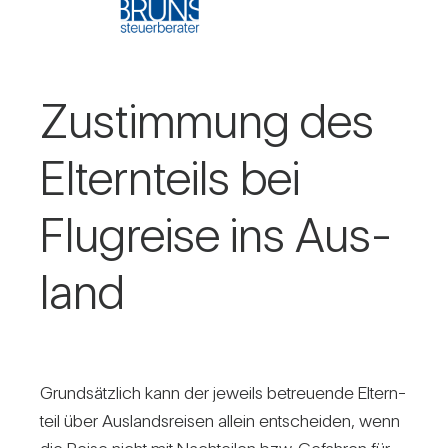
Zustim­mung des
Eltern­teils bei
Flug­reise ins Aus­
land
Grund­sätz­lich kann der jeweils betreu­ende Eltern­
teil über Aus­lands­reisen allein ent­scheiden, wenn