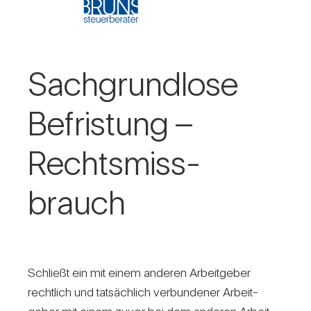
Sach­grund­lose
Befris­tung –
Rechts­miss­
brauch
Schließt ein mit einem anderen Arbeit­geber
recht­lich und tat­säch­lich ver­bun­dener Arbeit­