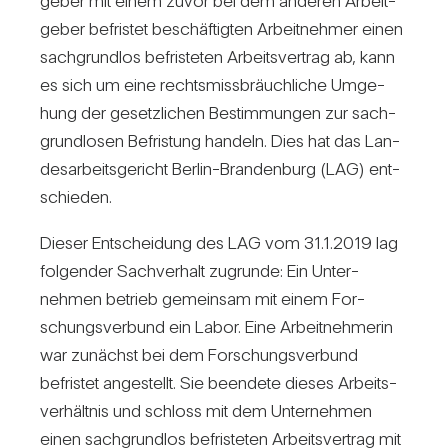
geber mit einem zuvor bei dem anderen Arbeit­
geber befristet beschäf­tigten Arbeit­nehmer einen
sach­grundlos befris­teten Arbeits­ver­trag ab, kann
es sich um eine rechts­miss­bräuch­liche Umge­
hung der gesetz­li­chen Bestim­mungen zur sach­
grund­losen Befris­tung han­deln. Dies hat das Lan­
des­ar­beits­ge­richt Berlin-Bran­den­burg (LAG) ent­
schieden.
Dieser Ent­schei­dung des LAG vom 31.1.2019 lag
fol­gender Sach­ver­halt zugrunde: Ein Unter­
nehmen betrieb gemeinsam mit einem For­
schungs­ver­bund ein Labor. Eine Arbeit­neh­merin
war zunächst bei dem For­schungs­ver­bund
befristet ange­stellt. Sie been­dete dieses Arbeits­
ver­hältnis und schloss mit dem Unter­nehmen
einen sach­grundlos befris­teten Arbeits­ver­trag mit