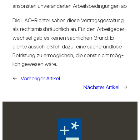
ansonsten unver­än­derten Arbeits­be­din­gungen ab.
Die LAG-Richter sahen diese Ver­trags­ge­stal­tung
als rechts­miss­bräuch­lich an. Für den Arbeit­ge­ber­
wechsel gab es keinen sach­li­chen Grund. Er
diente aus­schließ­lich dazu, eine sach­grund­lose
Befris­tung zu ermög­li­chen, die sonst nicht mög­
lich gewesen wäre.
←
Vorheriger Artikel
Nächster Artikel
→