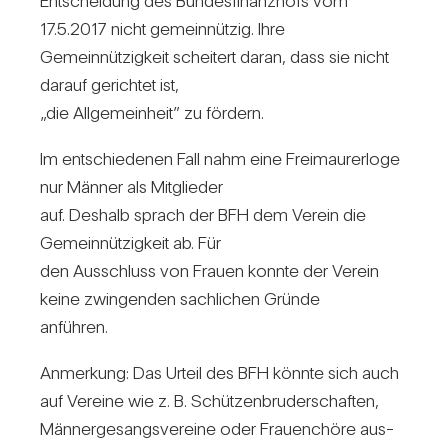
Ent­schei­dung des Bun­des­fi­nanz­hofs vom
17.5.2017 nicht gemein­nützig. Ihre
Gemein­nüt­zig­keit schei­tert daran, dass sie nicht
darauf gerichtet ist,
„die All­ge­mein­heit” zu för­dern.
Im ent­schie­denen Fall nahm eine Frei­mau­rer­loge
nur Männer als Mit­glieder
auf. Des­halb sprach der BFH dem Verein die
Gemein­nüt­zig­keit ab. Für
den Aus­schluss von Frauen konnte der Verein
keine zwin­genden sach­li­chen Gründe
anführen.
Anmer­kung: Das Urteil des BFH könnte sich auch
auf Ver­eine wie z. B. Schüt­zen­bru­der­schaften,
Män­ner­ge­sangs­ver­eine oder Frau­en­chöre aus­