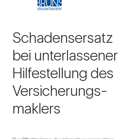
Scha­dens­er­satz
bei unter­las­sener
Hil­fe­stel­lung des
Ver­si­che­rungs­
mak­lers