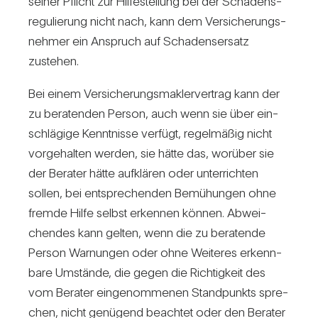
seiner Pflicht zur Hil­fe­stel­lung bei der Scha­dens­
re­gu­lie­rung nicht nach, kann dem Ver­si­che­rungs­
nehmer ein Anspruch auf Scha­dens­er­satz
zustehen.
Bei einem Ver­si­che­rungs­mak­ler­ver­trag kann der
zu bera­tenden Person, auch wenn sie über ein­
schlä­gige Kennt­nisse ver­fügt, regel­mäßig nicht
vor­ge­halten werden, sie hätte das, wor­über sie
der Berater hätte auf­klären oder unter­richten
sollen, bei ent­spre­chenden Bemü­hungen ohne
fremde Hilfe selbst erkennen können. Abwei­
chendes kann gelten, wenn die zu bera­tende
Person War­nungen oder ohne Wei­teres erkenn­
bare Umstände, die gegen die Rich­tig­keit des
vom Berater ein­ge­nom­menen Stand­punkts spre­
chen, nicht genü­gend beachtet oder den Berater