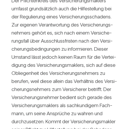
Der Pflich­ten­kreis des Ver­si­che­rungs­mak­lers
umfasst grund­sätz­lich auch die Hil­fe­stel­lung bei
der Regu­lie­rung eines Ver­si­che­rungs­scha­dens.
Zur eigenen Ver­ant­wor­tung des Ver­si­che­rungs­
neh­mers gehört es, sich nach einem Ver­si­che­
rungs­fall über Aus­schluss­fristen nach den Ver­si­
che­rungs­be­din­gungen zu infor­mieren. Dieser
Umstand lässt jedoch keinen Raum für die Ver­tei­
di­gung des Ver­si­che­rungs­mak­lers, sich auf diese
Oblie­gen­heit des Ver­si­che­rungs­neh­mers zu
berufen, weil diese allein das Ver­hältnis des Ver­si­
che­rungs­neh­mers zum Ver­si­cherer betrifft. Der
Ver­si­che­rungs­nehmer bedient sich gerade des
Ver­si­che­rungs­mak­lers als sach­kun­digem Fach­
mann, um seine Ansprüche zu wahren und
durch­zu­setzen. Kommt der Ver­si­che­rungs­makler