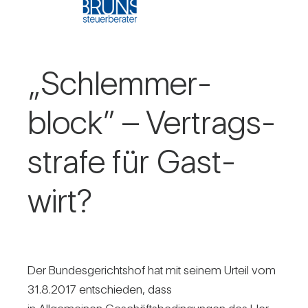
„Schlem­mer­
block” – Ver­trags­
strafe für Gast­
wirt?
Der Bun­des­ge­richtshof hat mit seinem Urteil vom
31.8.2017 ent­schieden, dass