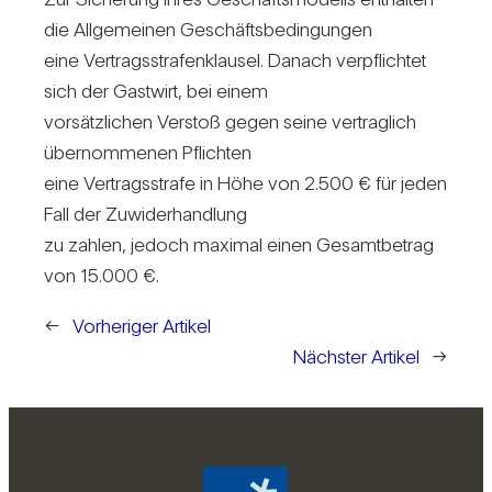
die All­ge­meinen Geschäfts­be­din­gungen
eine Ver­trags­stra­fen­klausel. Danach ver­pflichtet
sich der Gast­wirt, bei einem
vor­sätz­li­chen Ver­stoß gegen seine ver­trag­lich
über­nom­menen Pflichten
eine Ver­trags­strafe in Höhe von 2.500 € für jeden
Fall der Zuwi­der­hand­lung
zu zahlen, jedoch maximal einen Gesamt­be­trag
von 15.000 €.
←
Vorheriger Artikel
Nächster Artikel
→