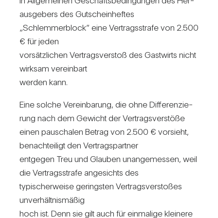
in All­ge­meinen Geschäfts­be­din­gungen des Her­
aus­ge­bers des Gut­schein­heftes
„Schlem­mer­block” eine Ver­trags­strafe von 2.500
€ für jeden
vor­sätz­li­chen Ver­trags­ver­stoß des Gast­wirts nicht
wirksam ver­ein­bart
werden kann.
Eine solche Ver­ein­ba­rung, die ohne Dif­fe­ren­zie­
rung nach dem Gewicht der Ver­trags­ver­stöße
einen pau­schalen Betrag von 2.500 € vor­sieht,
benach­tei­ligt den Ver­trags­partner
ent­gegen Treu und Glauben unan­ge­messen, weil
die Ver­trags­strafe ange­sichts des
typi­scher­weise geringsten Ver­trags­ver­stoßes
unver­hält­nis­mäßig
hoch ist. Denn sie gilt auch für ein­ma­lige klei­nere