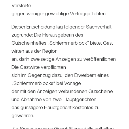
Ver­stöße
gegen weniger gewich­tige Ver­trags­pflichten.
Dieser Ent­schei­dung lag fol­gender Sach­ver­halt
zugrunde: Die Her­aus­ge­berin des
Gut­schein­heftes „Schlem­mer­block” bietet Gast­
wirten aus der Region
an, darin zwei­sei­tige Anzeigen zu ver­öf­fent­li­chen.
Die Gast­wirte ver­pflichten
sich im Gegenzug dazu, den Erwer­bern eines
„Schlem­mer­blocks” bei Vor­lage
der mit den Anzeigen ver­bun­denen Gut­scheine
und Abnahme von zwei Haupt­ge­richten
das güns­ti­gere Haupt­ge­richt kos­tenlos zu
gewähren.
Zur Siche­rung ihres Geschäfts­mo­dells ent­halten