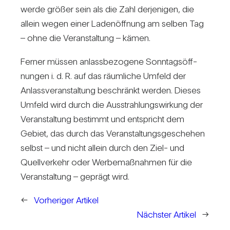
werde größer sein als die Zahl der­je­nigen, die
allein wegen einer Laden­öff­nung am selben Tag
– ohne die Ver­an­stal­tung – kämen.
Ferner müssen anlass­be­zo­gene Sonn­tags­öff­
nungen i. d. R. auf das räum­liche Umfeld der
Anlass­ver­an­stal­tung beschränkt werden. Dieses
Umfeld wird durch die Aus­strah­lungs­wir­kung der
Ver­an­stal­tung bestimmt und ent­spricht dem
Gebiet, das durch das Ver­an­stal­tungs­ge­schehen
selbst – und nicht allein durch den Ziel- und
Quell­ver­kehr oder Wer­be­maß­nahmen für die
Ver­an­stal­tung – geprägt wird.
←
Vorheriger Artikel
Nächster Artikel
→