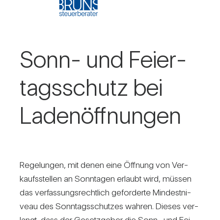
Sonn- und Fei­er­
tags­schutz bei
Laden­öff­nungen
Rege­lungen, mit denen eine Öff­nung von Ver­
kaufs­stellen an Sonn­tagen erlaubt wird, müssen
das ver­fas­sungs­recht­lich gefor­derte Min­dest­ni­
veau des Sonn­tags­schutzes wahren. Dieses ver­
langt, dass der Gesetz­geber die Sonn- und Fei­