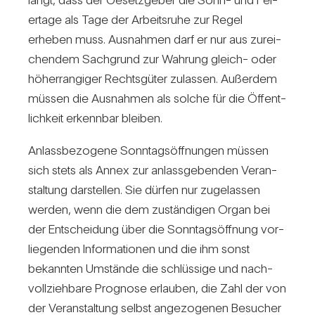
er­tage als Tage der Arbeits­ruhe zur Regel
erheben muss. Aus­nahmen darf er nur aus zurei­
chendem Sach­grund zur Wah­rung gleich- oder
höher­ran­giger Rechts­güter zulassen. Außerdem
müssen die Aus­nahmen als solche für die Öffent­
lich­keit erkennbar bleiben.
Anlass­be­zo­gene Sonn­tags­öff­nungen müssen
sich stets als Annex zur anlass­ge­benden Ver­an­
stal­tung dar­stellen. Sie dürfen nur zuge­lassen
werden, wenn die dem zustän­digen Organ bei
der Ent­schei­dung über die Sonn­tags­öff­nung vor­
lie­genden Infor­ma­tionen und die ihm sonst
bekannten Umstände die schlüs­sige und nach­
voll­zieh­bare Pro­gnose erlauben, die Zahl der von
der Ver­an­stal­tung selbst ange­zo­genen Besu­cher