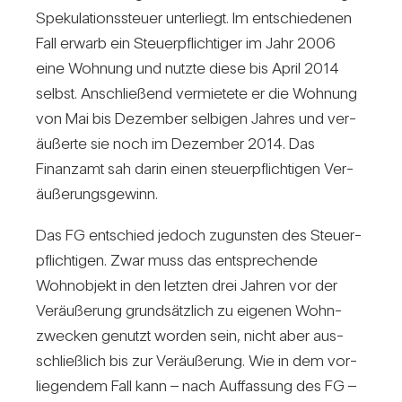
Spe­ku­la­ti­ons­steuer unter­liegt. Im ent­schie­denen
Fall erwarb ein Steu­er­pflich­tiger im Jahr 2006
eine Woh­nung und nutzte diese bis April 2014
selbst. Anschlie­ßend ver­mie­tete er die Woh­nung
von Mai bis Dezember sel­bigen Jahres und ver­
äu­ßerte sie noch im Dezember 2014. Das
Finanzamt sah darin einen steu­er­pflich­tigen Ver­
äu­ße­rungs­ge­winn.
Das FG ent­schied jedoch zugunsten des Steu­er­
pflich­tigen. Zwar muss das ent­spre­chende
Wohn­ob­jekt in den letzten drei Jahren vor der
Ver­äu­ße­rung grund­sätz­lich zu eigenen Wohn­
zwe­cken genutzt worden sein, nicht aber aus­
schließ­lich bis zur Ver­äu­ße­rung. Wie in dem vor­
lie­gendem Fall kann – nach Auf­fas­sung des FG –