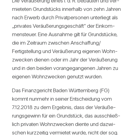
Die Ver­äu­ße­rung eines i. d. R. bebauten und ver­
mie­teten Grund­stücks inner­halb von zehn Jahren
nach Erwerb durch Pri­vat­per­sonen unter­liegt als
„pri­vates Ver­äu­ße­rungs­ge­schäft” der Ein­kom­
men­steuer. Eine Aus­nahme gilt für Grund­stücke,
die im Zeit­raum zwi­schen Anschaffung/​
Fertigstellung und Ver­äu­ße­rung eigenen Wohn­
zwe­cken dienen oder im Jahr der Ver­äu­ße­rung
und in den beiden vor­an­ge­gan­genen Jahren zu
eigenen Wohn­zwe­cken genutzt wurden.
Das Finanz­ge­richt Baden Würt­tem­berg (FG)
kommt nun­mehr in seiner Ent­schei­dung vom
7.12.2018 zu dem Ergebnis, dass der Ver­äu­ße­
rungs­ge­winn für ein Grund­stück, das aus­schließ­
lich pri­vaten Wohn­zwe­cken diente und dazwi­
schen kurz­zeitig ver­mietet wurde, nicht der sog.