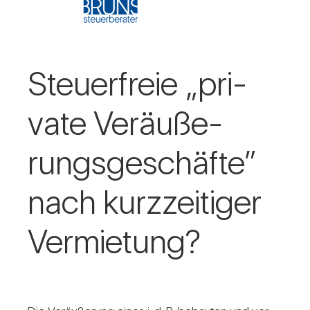
Steu­er­freie „pri­
vate Ver­äu­ße­
rungs­ge­schäfte”
nach kurz­zei­tiger
Ver­mie­tung?