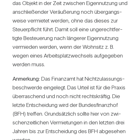
das Objekt in der Zeit zwi­schen Eigen­nut­zung und
anschlie­ßender Ver­äu­ße­rung noch über­gangs­
weise ver­mietet werden, ohne das dieses zur
Steu­er­pflicht führt. Damit soll eine unge­recht­fer­
tigte Besteue­rung nach län­gerer Eigen­nut­zung
ver­mieden werden, wenn der Wohn­sitz z. B.
wegen eines Arbeits­platz­wech­sels auf­ge­geben
werden muss.
Anmer­kung:
Das Finanzamt hat Nicht­zu­las­sungs­
be­schwerde ein­ge­legt. Das Urteil ist für die Praxis
über­ra­schend und noch nicht rechts­kräftig. Die
letzte Ent­schei­dung wird der Bun­des­fi­nanzhof
(BFH) treffen. Grund­sätz­lich sollte hier von zwi­
schen­zeit­li­chen Ver­mie­tungen in den letzten drei
Jahren bis zur Ent­schei­dung des BFH abge­sehen
werden.