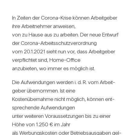
In Zeiten der Corona-Krise können Arbeit­geber
ihre Arbeit­nehmer anweisen,
von zu Hause aus zu arbeiten. Der neue Ent­wurf
der Corona-Arbeits­schutz­ver­ord­nung
vom 20.1.2021 sieht nun vor, dass Arbeit­geber
ver­pflichtet sind, Home-Office
anzu­bieten, wo immer es mög­lich ist.
Die Auf­wen­dungen werden i. d. R. vom Arbeit­
geber über­nommen. Ist eine
Kos­ten­über­nahme nicht mög­lich, können ent­
spre­chende Auf­wen­dungen
unter wei­teren Vor­aus­set­zungen bis zu einer
Höhe von 1.250 € im Jahr
als Wer­bungs­kosten oder Betriebs­aus­gaben gel­