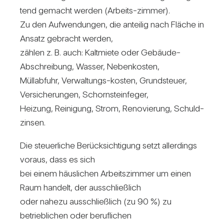
tend gemacht werden (Arbeits-zimmer).
Zu den Auf­wen­dungen, die anteilig nach Fläche in
Ansatz gebracht werden,
zählen z. B. auch: Kalt­miete oder Gebäude-
Abschrei­bung, Wasser, Neben­kosten,
Müll­ab­fuhr, Ver­wal­tungs-kosten, Grund­steuer,
Ver­si­che­rungen, Schorn­stein­feger,
Hei­zung, Rei­ni­gung, Strom, Reno­vie­rung, Schuld­
zinsen.
Die steu­er­liche Berück­sich­ti­gung setzt aller­dings
voraus, dass es sich
bei einem häus­li­chen Arbeits­zimmer um einen
Raum han­delt, der aus­schließ­lich
oder nahezu aus­schließ­lich (zu 90 %) zu
betrieb­li­chen oder beruf­li­chen