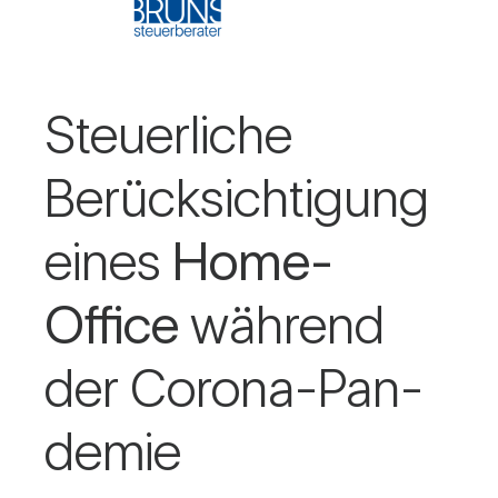
Steu­er­liche
Berück­sich­ti­gung
eines
Home-
Office
wäh­rend
der Corona-Pan­
demie