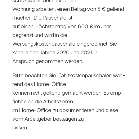
schließ­lich in der häus­li­chen
Woh­nung arbeiten, einen Betrag von 5 € gel­tend
machen. Die Pau­schale ist
auf einen Höchst­be­trag von 600 € im Jahr
begrenzt und wird in die
Wer­bungs­kos­ten­pau­schale ein­ge­rechnet. Sie
kann in den Jahren 2020 und 2021 in
Anspruch genommen werden.
Bitte beachten Sie:
Fahrt­kos­ten­pau­schalen wäh­
rend des Home-Office
können nicht gel­tend gemacht werden. Es emp­
fiehlt sich die Arbeits­zeiten
im Home-Office zu doku­men­tieren und diese
vom Arbeit­geber bestä­tigen zu
lassen.