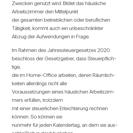
Zwe­cken genutzt wird. Bildet das häus­liche
Arbeits­zimmer den Mit­tel­punkt
der gesamten betrieb­li­chen oder beruf­li­chen
Tätig­keit, kommt auch ein unbe­schränkter
Abzug der Auf­wen­dungen in Frage.
Im Rahmen des Jah­res­steu­er­ge­setzes 2020
beschloss der Gesetz­geber, dass Steu­er­pflich­
tige,
die im Home-Office arbeiten, deren Räum­lich­
keiten aller­dings nicht alle
Vor­aus­set­zungen eines häus­li­chen Arbeits­zim­
mers erfüllen, trotzdem
mit einer steu­er­li­chen Erleich­te­rung rechnen
können. So können sie
nun­mehr für jeden Kalen­dertag, an dem sie aus­