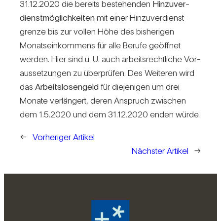
31.12.2020 die bereits bestehenden
Hin­zu­ver­
dienst­mög­lich­keiten
mit einer Hin­zu­ver­dienst­
grenze bis zur vollen Höhe des bis­he­rigen
Monats­ein­kom­mens für alle Berufe geöffnet
werden. Hier sind u. U. auch arbeits­recht­liche Vor­
aus­set­zungen zu über­prüfen. Des Wei­teren wird
das
Arbeits­lo­sen­geld
für die­je­nigen um drei
Monate ver­län­gert, deren Anspruch zwi­schen
dem 1.5.2020 und dem 31.12.2020 enden würde.
←
Vorheriger Artikel
Nächster Artikel
→