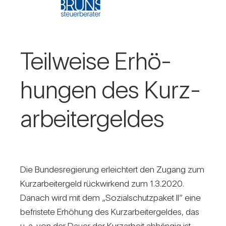
Teil­weise Erhö­
hungen des Kurz­
ar­bei­ter­geldes
Die Bun­des­re­gie­rung erleich­tert den Zugang zum
Kurz­ar­bei­ter­geld rück­wir­kend zum 1.3.2020.
Danach wird mit dem „Sozi­al­schutz­paket II” eine
befris­tete Erhö­hung des Kurz­ar­bei­ter­geldes, das
u. a. von der Dauer der Kurz­ar­beit abhängig ist,