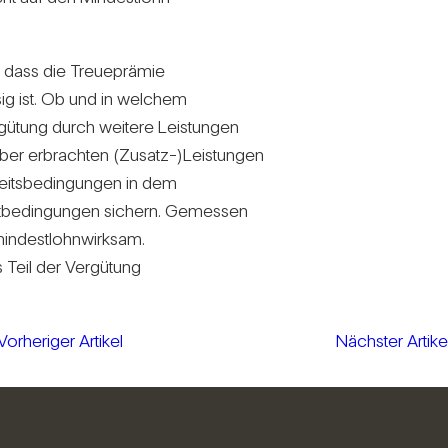
 dass die Treue­prämie
ig ist. Ob und in wel­chem
ü­tung durch wei­tere Leis­tungen
geber erbrachten (Zusatz-)Leistungen
its­be­din­gungen in dem
t­be­din­gungen sichern. Gemessen
in­dest­lohn­wirksam.
 Teil der Ver­gü­tung
Vorheriger Artikel
Nächster Artike