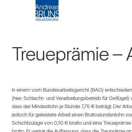
Treue­prämie – 
In einem vom Bun­des­ar­beits­ge­richt (BAG) ent­schie­den
(hier: Schlacht- und Ver­ar­bei­tungs­be­trieb für Geflügel) v
dass der Min­dest­lohn je Stunde 7,75 € beträgt. Der Arbe
jedoch für geleis­tete Arbeit einen Brut­to­stun­den­lohn vo
Schicht­zu­lage von 0,10 € brutto und eine Treue­prämi
brutto. Er ver­trat die Auf­fas­sung, dass die Treu­prämie n