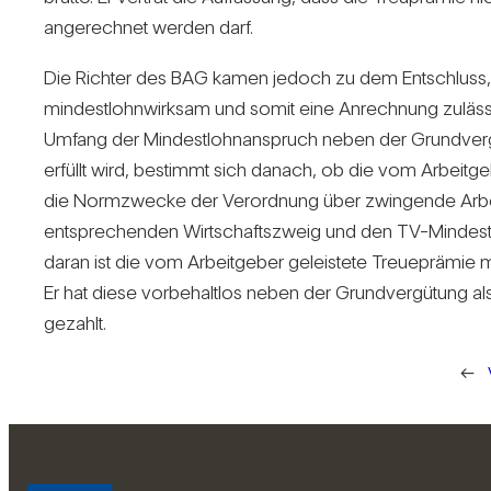
ange­rechnet werden darf.
Die Richter des BAG kamen jedoch zu dem Ent­schluss,
min­dest­lohn­wirksam und somit eine Anrech­nung zuläss
Umfang der Min­dest­lohn­an­spruch neben der Grund­ver­g
erfüllt wird, bestimmt sich danach, ob die vom Arbeit­
die Norm­zwecke der Ver­ord­nung über zwin­gende Arbe
ent­spre­chenden Wirt­schafts­zweig und den TV-Min­des
daran ist die vom Arbeit­geber geleis­tete Treue­prämie m
Er hat diese vor­be­haltlos neben der Grund­ver­gü­tung als
gezahlt.
←