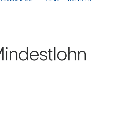
in­dest­lohn