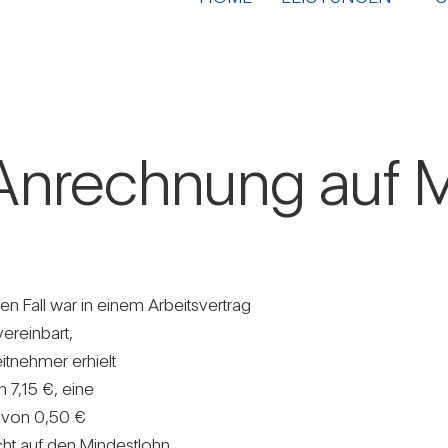
Anrech­nung auf M
en Fall war in einem Arbeits­ver­trag
er­ein­bart,
it­nehmer erhielt
n 7,15 €, eine
e von 0,50 €
icht auf den Min­dest­lohn