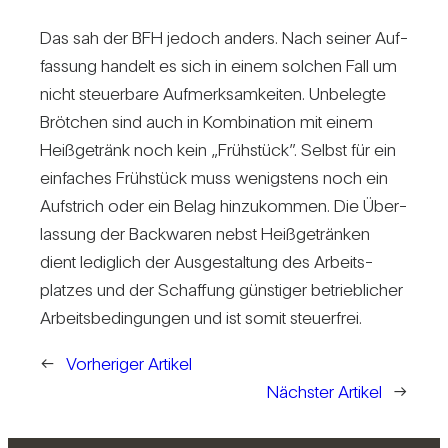
Das sah der BFH jedoch anders. Nach seiner Auf­
fas­sung han­delt es sich in einem sol­chen Fall um
nicht steu­er­bare Auf­merk­sam­keiten. Unbe­legte
Bröt­chen sind auch in Kom­bi­na­tion mit einem
Heiß­ge­tränk noch kein „Früh­stück”. Selbst für ein
ein­fa­ches Früh­stück muss wenigs­tens noch ein
Auf­strich oder ein Belag hin­zu­kommen. Die Über­
las­sung der Back­waren nebst Heiß­ge­tränken
dient ledig­lich der Aus­ge­stal­tung des Arbeits­
platzes und der Schaf­fung güns­tiger betrieb­li­cher
Arbeits­be­din­gungen und ist somit steu­er­frei.
←
Vorheriger Artikel
Nächster Artikel
→