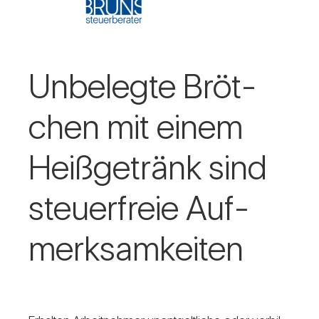
Unbe­legte Bröt­
chen mit einem
Heiß­ge­tränk sind
steu­er­freie Auf­
merk­sam­keiten