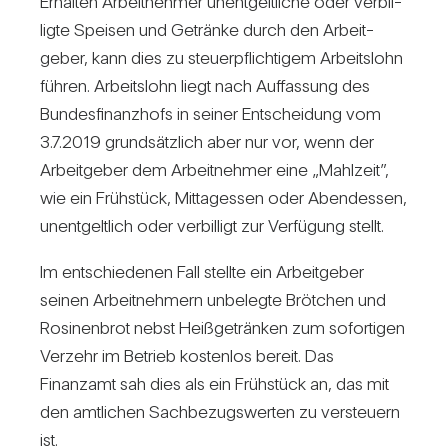
Erhalten Arbeit­nehmer unent­gelt­liche oder ver­bil­
ligte Speisen und Getränke durch den Arbeit­
geber, kann dies zu steu­er­pflich­tigem Arbeits­lohn
führen. Arbeits­lohn liegt nach Auf­fas­sung des
Bun­des­fi­nanz­hofs in seiner Ent­schei­dung vom
3.7.2019 grund­sätz­lich aber nur vor, wenn der
Arbeit­geber dem Arbeit­nehmer eine „Mahl­zeit”,
wie ein Früh­stück, Mit­tag­essen oder Abend­essen,
unent­gelt­lich oder ver­bil­ligt zur Ver­fü­gung stellt.
Im ent­schie­denen Fall stellte ein Arbeit­geber
seinen Arbeit­neh­mern unbe­legte Bröt­chen und
Rosi­nen­brot nebst Heiß­ge­tränken zum sofor­tigen
Ver­zehr im Betrieb kos­tenlos bereit. Das
Finanzamt sah dies als ein Früh­stück an, das mit
den amt­li­chen Sach­be­zugs­werten zu ver­steuern
ist.