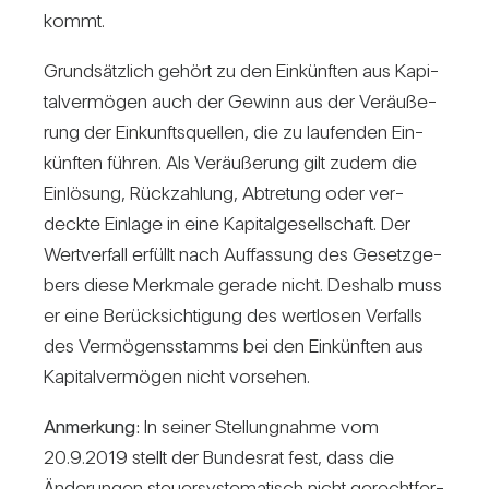
kommt.
Grund­sätz­lich gehört zu den Ein­künften aus Kapi­
tal­ver­mögen auch der Gewinn aus der Ver­äu­ße­
rung der Ein­kunfts­quellen, die zu lau­fenden Ein­
künften führen. Als Ver­äu­ße­rung gilt zudem die
Ein­lö­sung, Rück­zah­lung, Abtre­tung oder ver­
deckte Ein­lage in eine Kapi­tal­ge­sell­schaft. Der
Wert­ver­fall erfüllt nach Auf­fas­sung des Gesetz­ge­
bers diese Merk­male gerade nicht. Des­halb muss
er eine Berück­sich­ti­gung des wert­losen Ver­falls
des Ver­mö­gens­stamms bei den Ein­künften aus
Kapi­tal­ver­mögen nicht vor­sehen.
Anmer­kung:
In seiner Stel­lung­nahme vom
20.9.2019 stellt der Bun­desrat fest, dass die
Ände­rungen steu­er­sys­te­ma­tisch nicht gerecht­fer­