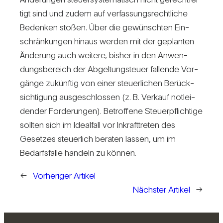
tigt sind und zudem auf ver­fas­sungs­recht­liche
Bedenken stoßen. Über die gewünschten Ein­
schrän­kungen hinaus werden mit der geplanten
Ände­rung auch wei­tere, bisher in den Anwen­
dungs­be­reich der Abgel­tung­s­teuer fal­lende Vor­
gänge zukünftig von einer steu­er­li­chen Berück­
sich­ti­gung aus­ge­schlossen (z. B. Ver­kauf not­lei­
dender For­de­rungen). Betrof­fene Steu­er­pflich­tige
sollten sich im Ide­al­fall vor Inkraft­treten des
Gesetzes steu­er­lich beraten lassen, um im
Bedarfs­falle han­deln zu können.
←
Vorheriger Artikel
Nächster Artikel
→