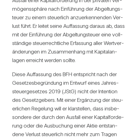
Aus­fall einer Kapi­tal­for­de­rung in der pri­vaten Ver­
mö­gens­sphäre nach Ein­füh­rung der Abgel­tung­s­
teuer zu einem steu­er­lich anzu­er­ken­nenden Ver­
lust führt. Er leitet seine Auf­fas­sung daraus ab, dass
mit der Ein­füh­rung der Abgel­tung­s­teuer eine voll­
stän­dige steu­er­recht­liche Erfas­sung aller Wert­ver­
än­de­rungen im Zusam­men­hang mit Kapi­tal­an­
lagen erreicht werden sollte.
Diese Auf­fas­sung des BFH ent­spricht nach der
Geset­zes­be­grün­dung im Ent­wurf eines Jah­res­
steu­er­ge­setzes 2019 (JStG) nicht der Inten­tion
des Gesetz­ge­bers. Mit einer Ergän­zung der steu­
er­li­chen Rege­lung will er klar­stellen, dass ins­be­
son­dere der durch den Aus­fall einer Kapi­tal­for­de­
rung oder die Aus­bu­chung einer Aktie ent­stan­
dene Ver­lust steu­er­lich nicht mehr zum Tragen