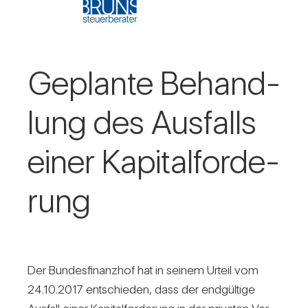
Geplante Behand­
lung des Aus­falls
einer Kapi­tal­for­de­
rung
Der Bun­des­fi­nanzhof hat in seinem Urteil vom
24.10.2017 ent­schieden, dass der end­gül­tige