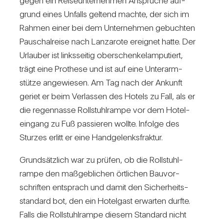
gegen ein Rei­se­un­ter­nehmen Ansprüche auf­
grund eines Unfalls gel­tend machte, der sich im
Rahmen einer bei dem Unter­nehmen gebuchten
Pau­schal­reise nach Lan­za­rote ereignet hatte. Der
Urlauber ist links­seitig ober­schen­kel­am­pu­tiert,
trägt eine Pro­these und ist auf eine Unter­arm­
stütze ange­wiesen. Am Tag nach der Ankunft
geriet er beim Ver­lassen des Hotels zu Fall, als er
die regen­nasse Roll­stuhl­rampe vor dem Hotel­
ein­gang zu Fuß pas­sieren wollte. Infolge des
Sturzes erlitt er eine Hand­ge­lenks­fraktur.
Grund­sätz­lich war zu prüfen, ob die Roll­stuhl­
rampe den maß­geb­li­chen ört­li­chen Bau­vor­
schriften ent­sprach und damit den Sicher­heits­
stan­dard bot, den ein Hotel­gast erwarten durfte.
Falls die Roll­stuhl­rampe diesem Stan­dard nicht