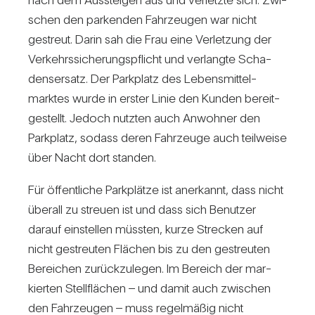
schen den par­kenden Fahr­zeugen war nicht
gestreut. Darin sah die Frau eine Ver­let­zung der
Ver­kehrs­si­che­rungs­pflicht und ver­langte Scha­
dens­er­satz. Der Park­platz des Lebens­mit­tel­
marktes wurde in erster Linie den Kunden bereit­
ge­stellt. Jedoch nutzten auch Anwohner den
Park­platz, sodass deren Fahr­zeuge auch teil­weise
über Nacht dort standen.
Für öffent­liche Park­plätze ist aner­kannt, dass nicht
überall zu streuen ist und dass sich Benutzer
darauf ein­stellen müssten, kurze Stre­cken auf
nicht gestreuten Flä­chen bis zu den gestreuten
Berei­chen zurück­zu­legen. Im Bereich der mar­
kierten Stell­flä­chen – und damit auch zwi­schen
den Fahr­zeugen – muss regel­mäßig nicht