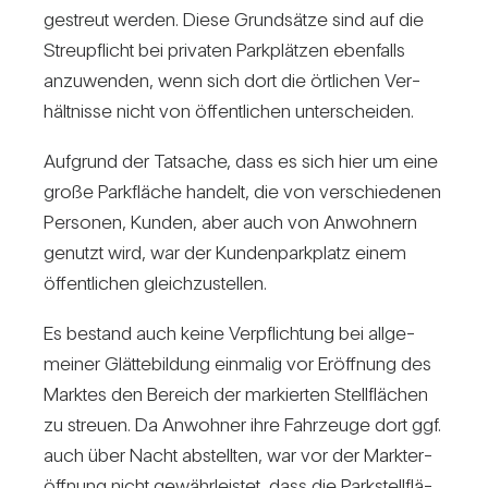
gestreut werden. Diese Grund­sätze sind auf die
Streu­pflicht bei pri­vaten Park­plätzen eben­falls
anzu­wenden, wenn sich dort die ört­li­chen Ver­
hält­nisse nicht von öffent­li­chen unter­scheiden.
Auf­grund der Tat­sache, dass es sich hier um eine
große Park­fläche han­delt, die von ver­schie­denen
Per­sonen, Kunden, aber auch von Anwoh­nern
genutzt wird, war der Kun­den­park­platz einem
öffent­li­chen gleich­zu­stellen.
Es bestand auch keine Ver­pflich­tung bei all­ge­
meiner Glät­te­bil­dung ein­malig vor Eröff­nung des
Marktes den Bereich der mar­kierten Stell­flä­chen
zu streuen. Da Anwohner ihre Fahr­zeuge dort ggf.
auch über Nacht abstellten, war vor der Markt­er­
öff­nung nicht gewähr­leistet, dass die Park­stell­flä­