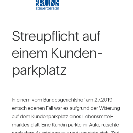
Streu­pflicht auf
einem Kun­den­
park­platz
In einem vom Bun­des­ge­richtshof am 2.7.2019
ent­schie­denen Fall war es auf­grund der Wit­te­rung
auf dem Kun­den­park­platz eines Lebens­mit­tel­
marktes glatt. Eine Kundin parkte ihr Auto, rutschte
nach dem Aus­steigen aus und ver­letzte sich. Zwi­