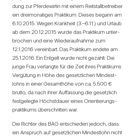
dung zur Pfer­de­wirtin mit einem Reit­stall­be­treiber
ein drei­mo­na­tiges Prak­tikum. Dieses begann am
6.10.2015. Wegen Krank­heit (3.–6.11.) und Urlaub
ab dem 20.12.2015 wurde das Prak­tikum unter­
bro­chen und eine Wie­der­auf­nahme zum
12.1.2016 ver­ein­bart. Das Prak­tikum endete am
25.1.2016. Ein Ent­gelt wurde nicht gezahlt. Die
junge Frau ver­langte für die Zeit ihres Prak­ti­kums
Ver­gü­tung in Höhe des gesetz­li­chen Min­dest­
lohns in einer Gesamt­höhe von ca. 5.500 €
brutto, da nach ihrer Auf­fas­sung die gesetz­lich
fest­ge­legte Höchst­dauer eines Ori­en­tie­rungs­
prak­ti­kums über­schritten war.
Die Richter des BAG ent­schieden jedoch, dass
ein Anspruch auf gesetz­li­chen Min­dest­lohn nicht