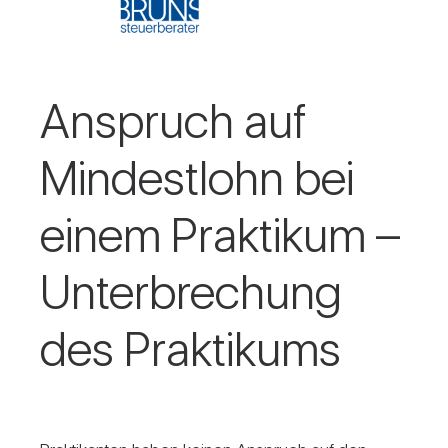
Anspruch auf
Min­dest­lohn bei
einem Prak­tikum –
Unter­bre­chung
des Prak­ti­kums