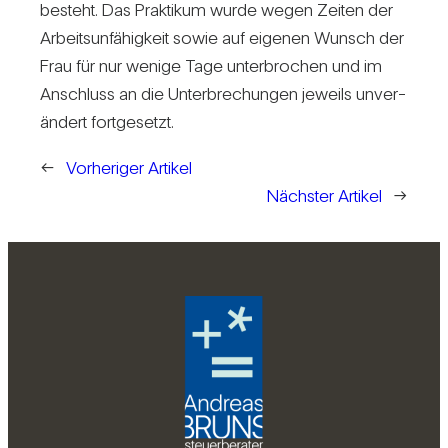
besteht. Das Prak­tikum wurde wegen Zeiten der
Arbeits­un­fä­hig­keit sowie auf eigenen Wunsch der
Frau für nur wenige Tage unter­bro­chen und im
Anschluss an die Unter­bre­chungen jeweils unver­
än­dert fort­ge­setzt.
←
Vorheriger Artikel
Nächster Artikel
→