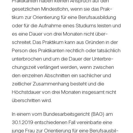
Prak­ti­kanten haben keinen Anspruch auf den
gesetz­li­chen Min­dest­lohn, wenn sie das Prak­
tikum zur Ori­en­tie­rung für eine Berufs­aus­bil­dung
oder für die Auf­nahme eines Stu­diums leisten und
es eine Dauer von drei Monaten nicht über­
schreitet. Das Prak­tikum kann aus Gründen in der
Person des Prak­ti­kanten recht­lich oder tat­säch­lich
unter­bro­chen und um die Dauer der Unter­bre­
chungs­zeit ver­län­gert werden, wenn zwi­schen
den ein­zelnen Abschnitten ein sach­li­cher und
zeit­li­cher Zusam­men­hang besteht und die
Höchst­dauer von drei Monaten ins­ge­samt nicht
über­schritten wird.
In einem vom Bun­des­ar­beits­ge­richt (BAG) am
30.1.2019 ent­schie­denen Fall ver­ein­barte eine
junge Frau zur Ori­en­tie­rung für eine Berufs­aus­bil­