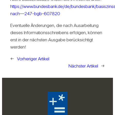
https://www.bundesbank.de/de/bundesbank/basiszinss
nach—247-bgb-607820
Even­tu­elle Ände­rungen, die nach Aus­ar­bei­tung
dieses Infor­ma­ti­ons­schrei­bens erfolgen, können
erst in der nächsten Aus­gabe berück­sich­tigt
werden!
←
Vorheriger Artikel
Nächster Artikel
→