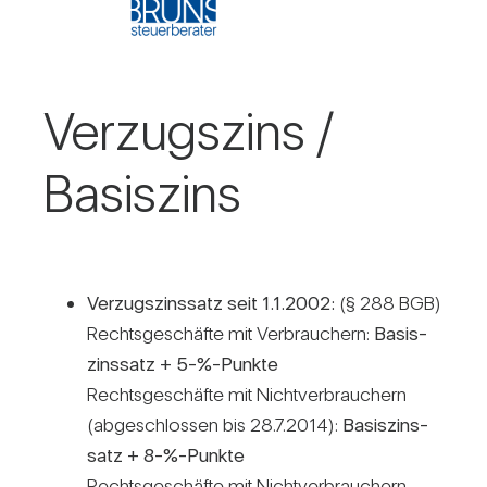
Ver­zugs­zins /​
Basis­zins
Ver­zugs­zins­satz seit 1.1.2002:
(§ 288 BGB)
Rechts­ge­schäfte mit Ver­brau­chern:
Basis­
zins­satz + 5-%-Punkte
Rechts­ge­schäfte mit Nicht­ver­brau­chern
(abge­schlossen bis 28.7.2014):
Basis­zins­
satz + 8-%-Punkte
Rechts­ge­schäfte mit Nicht­ver­brau­chern