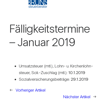
Fäl­lig­keits­ter­mine
– Januar 2019
Umsatz­steuer (mtl.), Lohn- u. Kir­chen­lohn­
steuer, Soli.-Zuschlag (mtl.):
10.1.2019
Sozi­al­ver­si­che­rungs­bei­träge:
29.1.2019
←
Vorheriger Artikel
Nächster Artikel
→