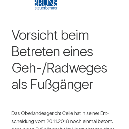
Vor­sicht beim
Betreten eines
Geh-/Rad­weges
als Fuß­gänger
Das Ober­lan­des­ge­richt Celle hat in seiner Ent­
schei­dung vom 20.11.2018 noch einmal betont,