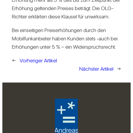
Erhö­hung gel­tenden Preises beträgt. Die OLG-
Richter erklärten diese Klausel für unwirksam.
Bei ein­sei­tigen Preis­er­hö­hungen durch den
Mobil­funk­an­bieter haben Kunden stets ‑auch bei
Erhö­hungen unter 5 % – ein Wider­spruchs­recht.
←
Vorheriger Artikel
Nächster Artikel
→