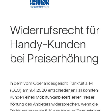
Wider­rufs­recht für
Handy-Kunden
bei Preis­er­hö­hung
In dem vom Ober­lan­des­ge­richt Frank­furt a. M.
(OLG) am 9.4.2020 ent­schie­denen Fall konnten
Kunden eines Mobil­funk­an­bie­ters einer Preis­er­
hö­hung des Anbie­ters wider­spre­chen, wenn die
Erhö­hung mehr als 5 % des bis zum Zeit­punkt der