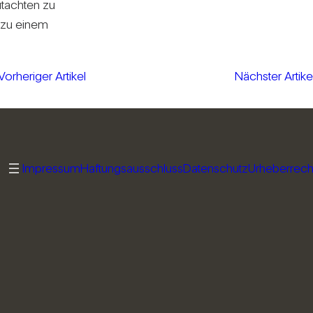
ut­achten zu
s zu einem
Vorheriger Artikel
Nächster Artike
Impressum
Haftungsausschluss
Datenschutz
Urheberrech