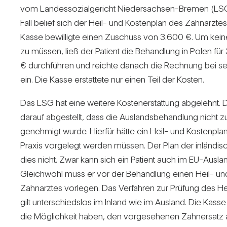
vom Lan­des­so­zi­al­ge­richt Nie­der­sachsen-Bremen (L
Fall belief sich der Heil- und Kos­ten­plan des Zahn­arzte
Kasse bewil­ligte einen Zuschuss von 3.600 €. Um keinen
zu müssen, ließ der Patient die Behand­lung in Polen für
€ durch­führen und reichte danach die Rech­nung bei se
ein. Die Kasse erstat­tete nur einen Teil der Kosten.
Das LSG hat eine wei­tere Kos­ten­er­stat­tung abge­lehnt.
darauf abge­stellt, dass die Aus­lands­be­hand­lung nicht
geneh­migt wurde. Hierfür hätte ein Heil- und Kos­ten­plan
Praxis vor­ge­legt werden müssen. Der Plan der inlän­di­s
dies nicht. Zwar kann sich ein Patient auch im EU-Aus­la
Gleich­wohl muss er vor der Behand­lung einen Heil- un
Zahn­arztes vor­legen. Das Ver­fahren zur Prü­fung des He
gilt unter­schiedslos im Inland wie im Aus­land. Die Kass
die Mög­lich­keit haben, den vor­ge­se­henen Zahn­ersatz a