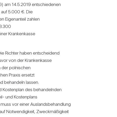
SG) am 14.5.2019 ent­schie­denen
s auf 5.000 €. Die
 Eigen­an­teil zahlen
 3.300
iner Kran­ken­kasse
 Die Richter haben ent­schei­dend
 zuvor von der Kran­ken­kasse
 der pol­ni­schen
chen Praxis ersetzt
nd behan­deln lassen.
d Kos­ten­plan des behan­delnden
il- und Kos­ten­plans
e muss vor einer Aus­lands­be­hand­lung
uf Not­wen­dig­keit, Zweck­mä­ßig­keit