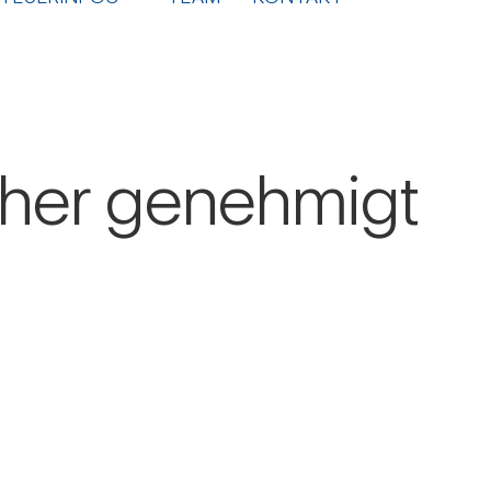
rher geneh­migt