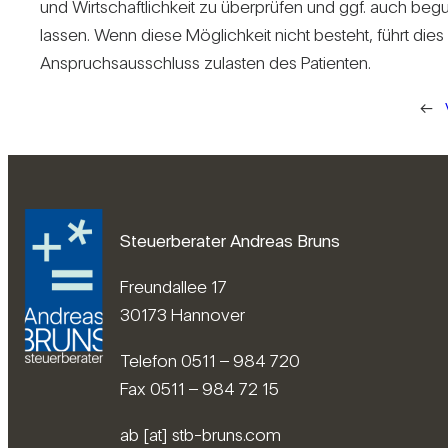
und Wirt­schaft­lich­keit zu über­prüfen und ggf. auch beg
lassen. Wenn diese Mög­lich­keit nicht besteht, führt die
Anspruchs­aus­schluss zulasten des Pati­enten.
←
Steuerberater Andreas Bruns
Freundallee 17
30173 Hannover
Telefon 0511 – 984 720
Fax 0511 – 984 72 15
ab [at] stb-bruns.com