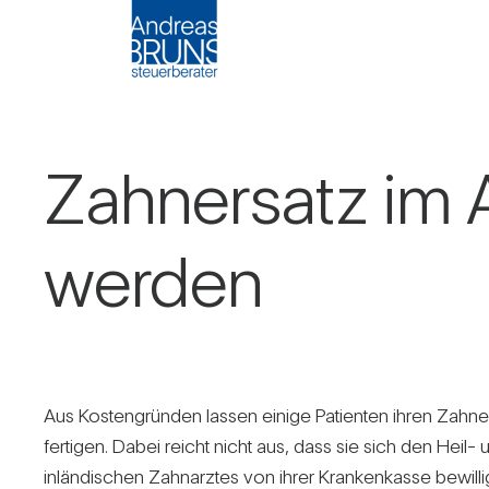
Zahn­ersatz im 
werden
Aus Kos­ten­gründen lassen einige Pati­enten ihren Zahn­e
fer­tigen. Dabei reicht nicht aus, dass sie sich den Heil- 
inlän­di­schen Zahn­arztes von ihrer Kran­ken­kasse bewil­