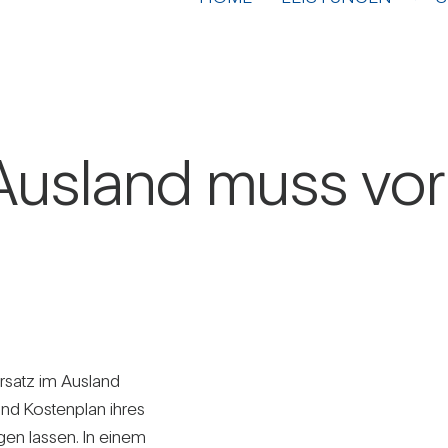
Aus­land muss vo
rsatz im Aus­land
und Kos­ten­plan ihres
ligen lassen. In einem