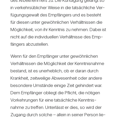
des Arbeit­neh­mers zu. Die Kün­di­gung gelangt so
in ver­kehrs­üb­li­cher Weise in die tat­säch­liche Ver­
fü­gungs­ge­walt des Emp­fän­gers und es besteht
für diesen unter gewöhn­li­chen Ver­hält­nissen die
Mög­lich­keit, von ihr Kenntnis zu nehmen. Dabei ist
nicht auf die indi­vi­du­ellen Ver­hält­nisse des Emp­
fän­gers abzu­stellen.
Wenn für den Emp­fänger unter gewöhn­li­chen
Ver­hält­nissen die Mög­lich­keit der Kennt­nis­nahme
bestand, ist es uner­heb­lich, ob er daran durch
Krank­heit, zeit­wei­lige Abwe­sen­heit oder andere
beson­dere Umstände einige Zeit gehin­dert war.
Dem Emp­fänger obliegt die Pflicht, die nötigen
Vor­keh­rungen für eine tat­säch­liche Kennt­nis­
nahme zu treffen. Unter­lässt er dies, so wird der
Zugang durch solche – allein in seiner Person lie­