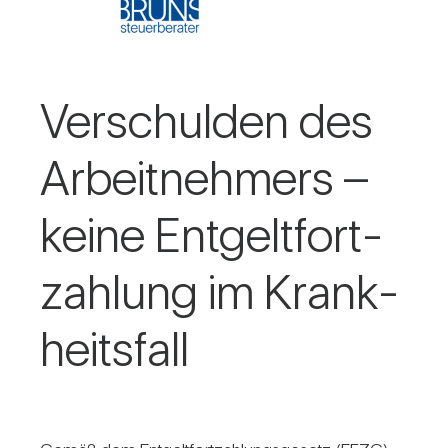
Ver­schulden des
Arbeit­neh­mers –
keine Ent­gelt­fort­
zah­lung im Krank­
heits­fall