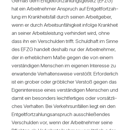
Gemäß dem Ent­gelt­fort­zah­lungs­ge­setz (EFZG)
hat ein Arbeit­nehmer Anspruch auf Ent­gelt­fort­zah­
lung im Krank­heits­fall durch seinen Arbeit­geber,
wenn er durch Arbeits­un­fä­hig­keit infolge Krank­heit
an seiner Arbeits­leis­tung ver­hin­dert wird, ohne
dass ihn ein Ver­schulden trifft. Schuld­haft im Sinne
des EFZG han­delt des­halb nur der Arbeit­nehmer,
der in erheb­li­chem Maße gegen die von einem
ver­stän­digen Men­schen im eigenen Inter­esse zu
erwar­tende Ver­hal­tens­weise ver­stößt. Erfor­der­lich
ist ein grober oder gröb­li­cher Ver­stoß gegen das
Eigen­in­ter­esse eines ver­stän­digen Men­schen und
damit ein beson­ders leicht­fer­tiges oder vor­sätz­li­
ches Ver­halten. Bei Ver­kehrs­un­fällen liegt ein den
Ent­gelt­fort­zah­lungs­an­spruch aus­schlie­ßendes
Ver­schulden vor, wenn der Arbeit­nehmer seine