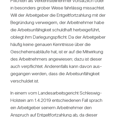
Pflichten als Ver­kehrs­teil­nehmer vor­sätz­lich oder
in beson­ders grober Weise fahr­lässig miss­achtet.
Will der Arbeit­geber die Ent­gelt­fort­zah­lung mit der
Begrün­dung ver­wei­gern, der Arbeit­nehmer habe
die Arbeits­un­fä­hig­keit schuld­haft her­bei­ge­führt,
obliegt ihm Dar­le­gungs­pflicht. Da der Arbeit­geber
häufig keine genauen Kennt­nisse über die
Gesche­hens­ab­läufe hat, ist er auf die Mit­wir­kung
des Arbeit­neh­mers ange­wiesen; dazu ist dieser
auch ver­pflichtet. Ande­ren­falls kann davon aus­
ge­gangen werden, dass die Arbeits­un­fä­hig­keit
ver­schuldet ist.
In einem vom Lan­des­ar­beits­ge­richt Schleswig-
Hol­stein am 1.4.2019 ent­schie­denen Fall sprach
ein Arbeit­geber seinem Arbeit­nehmer den
Anspruch auf Ent­gelt­fort­zah­lung ab, da dieser