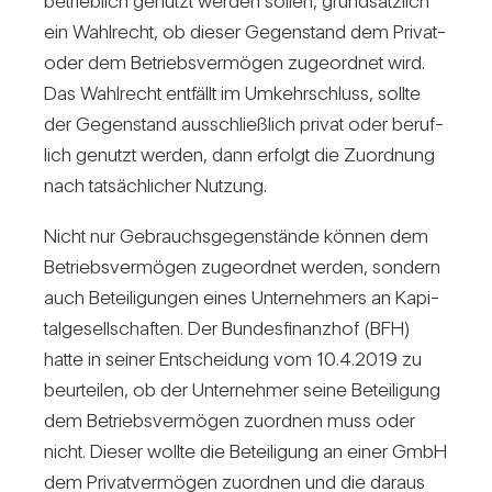
betrieb­lich genutzt werden sollen, grund­sätz­lich
ein Wahl­recht, ob dieser Gegen­stand dem Privat-
oder dem Betriebs­ver­mögen zuge­ordnet wird.
Das Wahl­recht ent­fällt im Umkehr­schluss, sollte
der Gegen­stand aus­schließ­lich privat oder beruf­
lich genutzt werden, dann erfolgt die Zuord­nung
nach tat­säch­li­cher Nut­zung.
Nicht nur Gebrauchs­ge­gen­stände können dem
Betriebs­ver­mögen zuge­ordnet werden, son­dern
auch Betei­li­gungen eines Unter­neh­mers an Kapi­
tal­ge­sell­schaften. Der Bun­des­fi­nanzhof (BFH)
hatte in seiner Ent­schei­dung vom 10.4.2019 zu
beur­teilen, ob der Unter­nehmer seine Betei­li­gung
dem Betriebs­ver­mögen zuordnen muss oder
nicht. Dieser wollte die Betei­li­gung an einer GmbH
dem Pri­vat­ver­mögen zuordnen und die daraus