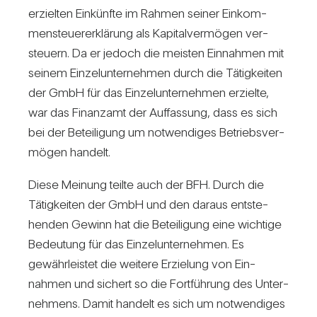
erzielten Ein­künfte im Rahmen seiner Ein­kom­
men­steu­er­erklä­rung als Kapi­tal­ver­mögen ver­
steuern. Da er jedoch die meisten Ein­nahmen mit
seinem Ein­zel­un­ter­nehmen durch die Tätig­keiten
der GmbH für das Ein­zel­un­ter­nehmen erzielte,
war das Finanzamt der Auf­fas­sung, dass es sich
bei der Betei­li­gung um not­wen­diges Betriebs­ver­
mögen han­delt.
Diese Mei­nung teilte auch der BFH. Durch die
Tätig­keiten der GmbH und den daraus ent­ste­
henden Gewinn hat die Betei­li­gung eine wich­tige
Bedeu­tung für das Ein­zel­un­ter­nehmen. Es
gewähr­leistet die wei­tere Erzie­lung von Ein­
nahmen und sichert so die Fort­füh­rung des Unter­
neh­mens. Damit han­delt es sich um not­wen­diges