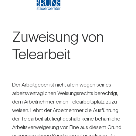
Zuwei­sung von
Tele­ar­beit
Der Arbeit­geber ist nicht allein wegen seines
arbeits­ver­trag­li­chen Wei­sungs­rechts berech­tigt,
dem Arbeit­nehmer einen Tele­ar­beits­platz zuzu­
weisen. Lehnt der Arbeit­nehmer die Aus­füh­rung
der Tele­ar­beit ab, liegt des­halb keine beharr­liche
Arbeits­ver­wei­ge­rung vor. Eine aus diesem Grund
aus­ge­spro­chene Kün­di­gung ist unwirksam. Zu