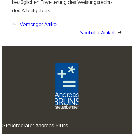
be­züg­li­chen Erwei­te­rung des Wei­sungs­rechts
des Arbeit­ge­bers.
←
Vorheriger Artikel
Nächster Artikel
→
Steuerberater Andreas Bruns