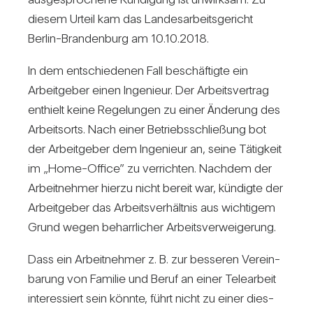
diesem Urteil kam das Lan­des­ar­beits­ge­richt
Berlin-Bran­den­burg am 10.10.2018.
In dem ent­schie­denen Fall beschäf­tigte ein
Arbeit­geber einen Inge­nieur. Der Arbeits­ver­trag
ent­hielt keine Rege­lungen zu einer Ände­rung des
Arbeits­orts. Nach einer Betriebs­schlie­ßung bot
der Arbeit­geber dem Inge­nieur an, seine Tätig­keit
im „Home-Office” zu ver­richten. Nachdem der
Arbeit­nehmer hierzu nicht bereit war, kün­digte der
Arbeit­geber das Arbeits­ver­hältnis aus wich­tigem
Grund wegen beharr­li­cher Arbeits­ver­wei­ge­rung.
Dass ein Arbeit­nehmer z. B. zur bes­seren Ver­ein­
ba­rung von Familie und Beruf an einer Tele­ar­beit
inter­es­siert sein könnte, führt nicht zu einer dies­