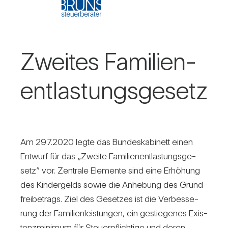
Zweites Fami­li­en­
ent­las­tungs­ge­setz
Am 29.7.2020 legte das Bun­des­ka­bi­nett einen
Ent­wurf für das „Zweite Fami­li­en­ent­las­tungs­ge­
setz” vor. Zen­trale Ele­mente sind eine Erhö­hung
des Kin­der­gelds sowie die Anhe­bung des Grund­
frei­be­trags. Ziel des Gesetzes ist die Ver­bes­se­
rung der Fami­li­en­leis­tungen, ein gestie­genes Exis­
tenz­mi­nimum für Steu­er­pflich­tige und deren