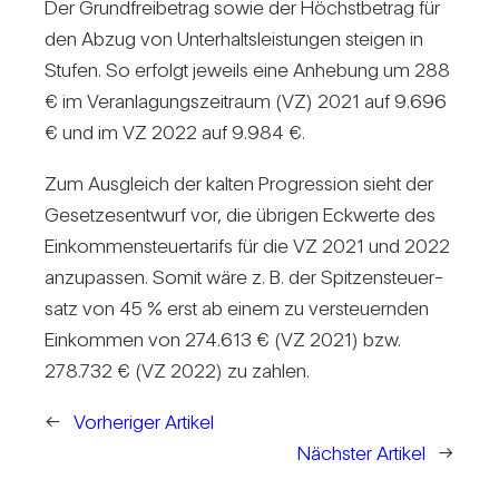
Der Grund­frei­be­trag sowie der Höchst­be­trag für
den Abzug von Unter­halts­leis­tungen steigen in
Stufen. So erfolgt jeweils eine Anhe­bung um 288
€ im Ver­an­la­gungs­zeit­raum (VZ) 2021 auf 9.696
€ und im VZ 2022 auf 9.984 €.
Zum Aus­gleich der kalten Pro­gres­sion sieht der
Geset­zes­ent­wurf vor, die übrigen Eck­werte des
Ein­kom­men­steu­er­ta­rifs für die VZ 2021 und 2022
anzu­passen. Somit wäre z. B. der Spit­zen­steu­er­
satz von 45 % erst ab einem zu ver­steu­ernden
Ein­kommen von 274.613 € (VZ 2021) bzw.
278.732 € (VZ 2022) zu zahlen.
←
Vorheriger Artikel
Nächster Artikel
→