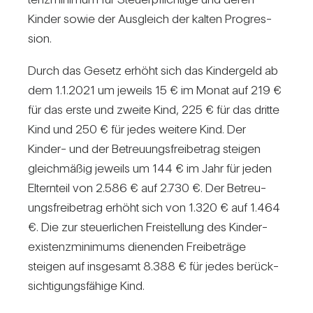
Kinder sowie der Aus­gleich der kalten Pro­gres­
sion.
Durch das Gesetz erhöht sich das Kin­der­geld ab
dem 1.1.2021 um jeweils 15 € im Monat auf 219 €
für das erste und zweite Kind, 225 € für das dritte
Kind und 250 € für jedes wei­tere Kind. Der
Kinder- und der Betreu­ungs­frei­be­trag steigen
gleich­mäßig jeweils um 144 € im Jahr für jeden
Eltern­teil von 2.586 € auf 2.730 €. Der Betreu­
ungs­frei­be­trag erhöht sich von 1.320 € auf 1.464
€. Die zur steu­er­li­chen Frei­stel­lung des Kin­der­
exis­tenz­mi­ni­mums die­nenden Frei­be­träge
steigen auf ins­ge­samt 8.388 € für jedes berück­
sich­ti­gungs­fä­hige Kind.