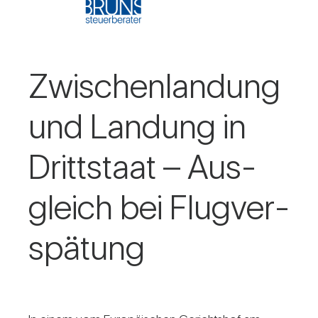
Zwi­schen­lan­dung
und Lan­dung in
Dritt­staat – Aus­
gleich bei Flug­ver­
spä­tung