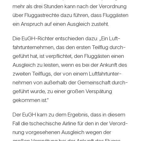
mehr als drei Stunden kann nach der Ver­ord­nung
über Flug­gast­rechte dazu führen, dass Flug­gästen
ein Anspruch auf einen Aus­gleich zusteht.
Die EuGH-Richter ent­schieden dazu: „Ein Luft­
fahrt­un­ter­nehmen, das den ersten Teil­flug durch­
ge­führt hat, ist ver­pflichtet, den Flug­gästen einen
Aus­gleich zu leisten, wenn es bei der Ankunft des
zweiten Teil­flugs, der von einem Luft­fahrt­un­ter­
nehmen von außer­halb der Gemein­schaft durch­
ge­führt wurde, zu einer großen Ver­spä­tung
gekommen ist.”
Der EuGH kam zu dem Ergebnis, dass in diesem
Fall die tsche­chi­sche Air­line für den in der Ver­ord­
nung vor­ge­se­henen Aus­gleich wegen der
großen Ver­spä­tung bei der Ankunft des Fluges