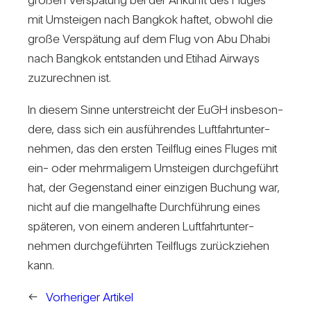
mit Umsteigen nach Bangkok haftet, obwohl die
große Ver­spä­tung auf dem Flug von Abu Dhabi
nach Bangkok ent­standen und Etihad Air­ways
zuzu­rechnen ist.
In diesem Sinne unter­streicht der EuGH ins­be­son­
dere, dass sich ein aus­füh­rendes Luft­fahrt­un­ter­
nehmen, das den ersten Teil­flug eines Fluges mit
ein- oder mehr­ma­ligem Umsteigen durch­ge­führt
hat, der Gegen­stand einer ein­zigen Buchung war,
nicht auf die man­gel­hafte Durch­füh­rung eines
spä­teren, von einem anderen Luft­fahrt­un­ter­
nehmen durch­ge­führten Teil­flugs zurück­ziehen
kann.
←
Vorheriger Artikel