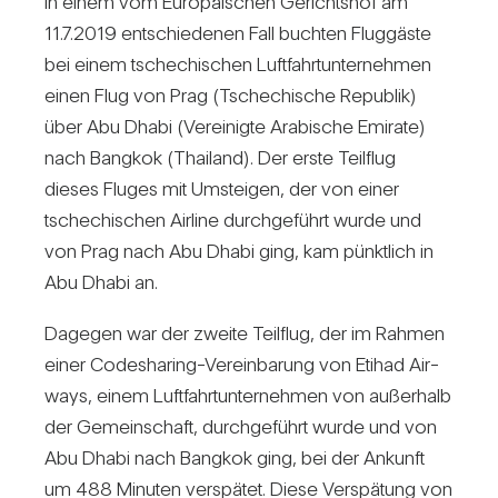
In einem vom Euro­päi­schen Gerichtshof am
11.7.2019 ent­schie­denen Fall buchten Flug­gäste
bei einem tsche­chi­schen Luft­fahrt­un­ter­nehmen
einen Flug von Prag (Tsche­chi­sche Repu­blik)
über Abu Dhabi (Ver­ei­nigte Ara­bi­sche Emi­rate)
nach Bangkok (Thai­land). Der erste Teil­flug
dieses Fluges mit Umsteigen, der von einer
tsche­chi­schen Air­line durch­ge­führt wurde und
von Prag nach Abu Dhabi ging, kam pünkt­lich in
Abu Dhabi an.
Dagegen war der zweite Teil­flug, der im Rahmen
einer Code­sha­ring-Ver­ein­ba­rung von Etihad Air­
ways, einem Luft­fahrt­un­ter­nehmen von außer­halb
der Gemein­schaft, durch­ge­führt wurde und von
Abu Dhabi nach Bangkok ging, bei der Ankunft
um 488 Minuten ver­spätet. Diese Ver­spä­tung von