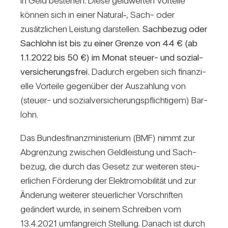
in Geld bestehen. Diese geld­werten Vor­teile
können sich in einer Natural‑, Sach- oder
zusätz­li­chen Leis­tung dar­stellen.
Sach­bezug oder
Sach­lohn ist bis zu einer Grenze von 44 € (ab
1.1.2022 bis 50 €) im Monat steuer- und sozi­al­
ver­si­che­rungs­frei.
Dadurch ergeben sich finan­zi­
elle Vor­teile gegen­über der Aus­zah­lung von
(steuer- und sozi­al­ver­si­che­rungs­pflich­tigem) Bar­
lohn.
Das Bun­des­fi­nanz­mi­nis­te­rium (BMF) nimmt zur
Abgren­zung zwi­schen Geld­leis­tung und Sach­
bezug, die durch das Gesetz zur wei­teren steu­
er­li­chen För­de­rung der Elek­tro­mo­bi­lität und zur
Ände­rung wei­terer steu­er­li­cher Vor­schriften
geän­dert wurde, in seinem Schreiben vom
13.4.2021 umfang­reich Stel­lung. Danach ist durch