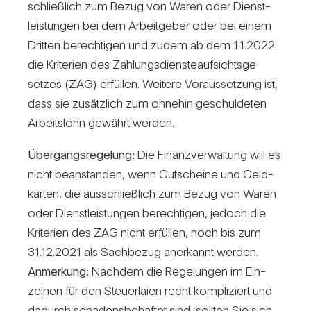
schließ­lich zum Bezug von Waren oder Dienst­
leis­tungen bei dem Arbeit­geber oder bei einem
Dritten berech­tigen und zudem ab dem 1.1.2022
die Kri­te­rien des Zah­lungs­diens­te­auf­sichts­ge­
setzes (ZAG) erfüllen. Wei­tere Vor­aus­set­zung ist,
dass sie zusätz­lich zum ohnehin geschul­deten
Arbeits­lohn gewährt werden.
Über­gangs­re­ge­lung:
Die Finanz­ver­wal­tung will es
nicht bean­standen, wenn Gut­scheine und Geld­
karten, die aus­schließ­lich zum Bezug von Waren
oder Dienst­leis­tungen berech­tigen, jedoch die
Kri­te­rien des ZAG nicht erfüllen, noch bis zum
31.12.2021 als Sach­bezug aner­kannt werden.
Anmer­kung:
Nachdem die Rege­lungen im Ein­
zelnen für den Steu­er­laien recht kom­pli­ziert und
dadurch scha­dens­be­haftet sind, sollten Sie sich