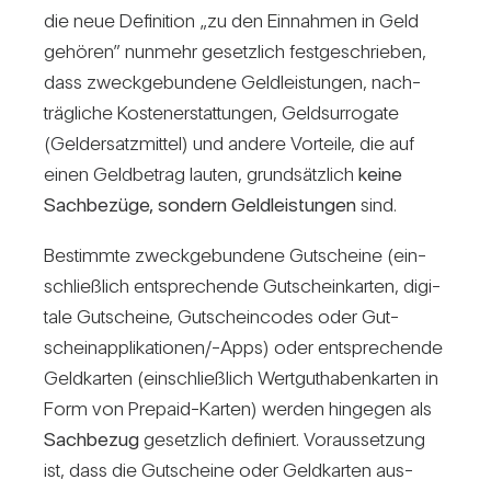
die neue Defi­ni­tion „zu den Ein­nahmen in Geld
gehören” nun­mehr gesetz­lich fest­ge­schrieben,
dass zweck­ge­bun­dene Geld­leis­tungen, nach­
träg­liche Kos­ten­er­stat­tungen, Geld­sur­ro­gate
(Geld­ersatz­mittel) und andere Vor­teile, die auf
einen Geld­be­trag lauten, grund­sätz­lich
keine
Sach­be­züge, son­dern Geld­leis­tungen
sind.
Bestimmte zweck­ge­bun­dene Gut­scheine (ein­
schließ­lich ent­spre­chende Gut­schein­karten, digi­
tale Gut­scheine, Gut­schein­codes oder Gut­
schein­ap­pli­ka­tio­nen/-Apps) oder ent­spre­chende
Geld­karten (ein­schließ­lich Wert­gut­ha­ben­karten in
Form von Pre­paid-Karten) werden hin­gegen als
Sach­bezug
gesetz­lich defi­niert. Vor­aus­set­zung
ist, dass die Gut­scheine oder Geld­karten aus­