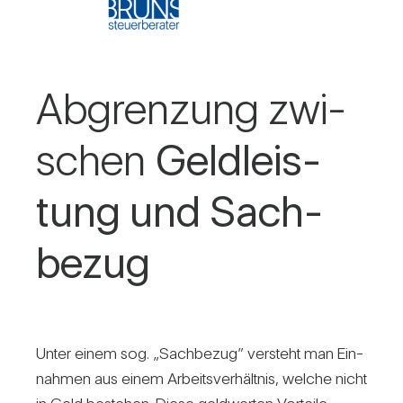
Abgren­zung zwi­
schen
Geld­leis­
tung und Sach­
bezug
Unter einem sog. „Sach­bezug” ver­steht man Ein­
nahmen aus einem Arbeits­ver­hältnis, welche nicht