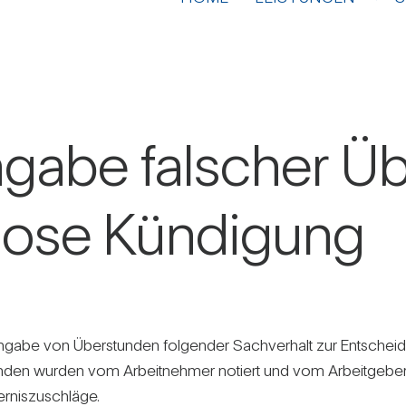
gabe fal­scher Üb
st­lose Kün­di­gung
Angabe von Über­stunden fol­gender Sach­ver­halt zur Ent­schei­
­stunden wurden vom Arbeit­nehmer notiert und vom Arbeit­geber 
­nis­zu­schläge.