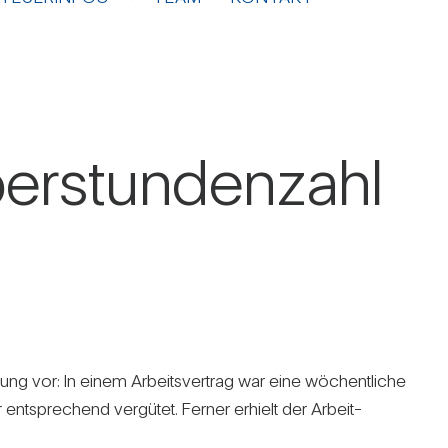
er­stun­den­zahl
dung vor: In einem Arbeits­ver­trag war eine wöchent­liche
ent­spre­chend ver­gütet. Ferner erhielt der Arbeit­