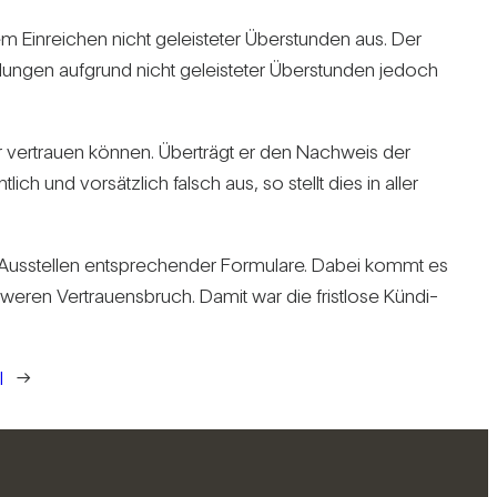
 Ein­rei­chen nicht geleis­teter Über­stunden aus. Der
­lungen auf­grund nicht geleis­teter Über­stunden jedoch
r ver­trauen können. Über­trägt er den Nach­weis der
ich und vor­sätz­lich falsch aus, so stellt dies in aller
he Aus­stellen ent­spre­chender For­mu­lare. Dabei kommt es
hweren Ver­trau­ens­bruch. Damit war die frist­lose Kün­di­
l
→