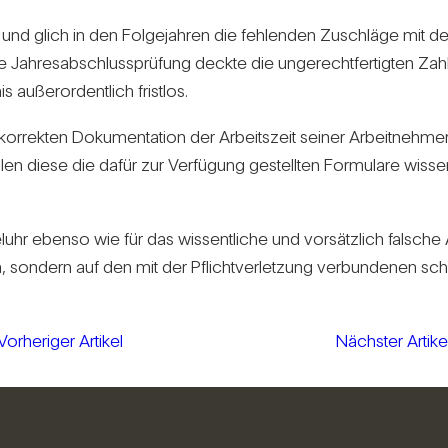
 und glich in den Fol­ge­jahren die feh­lenden Zuschläge mit dem
ah­res­ab­schluss­prü­fung deckte die unge­recht­fer­tigten Zah
 außer­or­dent­lich fristlos.
r­rekten Doku­men­ta­tion der Arbeits­zeit seiner Arbeit­nehme
en diese die dafür zur Ver­fü­gung gestellten For­mu­lare wis­sent­l
peluhr ebenso wie für das wis­sent­liche und vor­sätz­lich fal­sc
n, son­dern auf den mit der Pflicht­ver­let­zung ver­bun­denen sc
Vorheriger Artikel
Nächster Artike