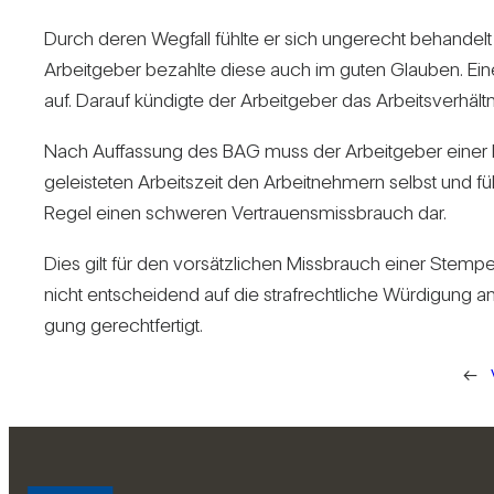
Durch deren Weg­fall fühlte er sich unge­recht behan­delt
Arbeit­geber bezahlte diese auch im guten Glauben. Eine J
auf. Darauf kün­digte der Arbeit­geber das Arbeits­ver­hältnis
Nach Auf­fas­sung des BAG muss der Arbeit­geber einer ko
geleis­teten Arbeits­zeit den Arbeit­neh­mern selbst und füll
Regel einen schweren Ver­trau­ens­miss­brauch dar.
Dies gilt für den vor­sätz­li­chen Miss­brauch einer Stem­
nicht ent­schei­dend auf die straf­recht­liche Wür­di­gung a
gung gerecht­fer­tigt.
←