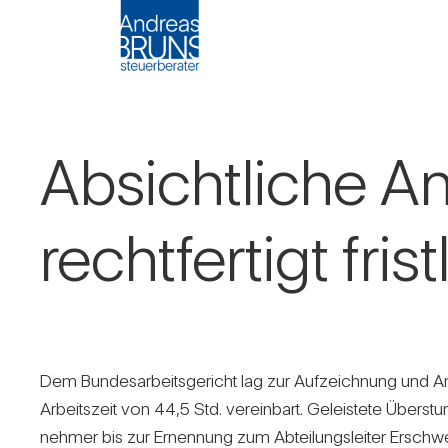
Absicht­liche An
recht­fer­tigt fri
Dem Bun­des­ar­beits­ge­richt lag zur Auf­zeich­nung und 
Arbeits­zeit von 44,5 Std. ver­ein­bart. Geleis­tete Über
nehmer bis zur Ernen­nung zum Abtei­lungs­leiter Erschwer