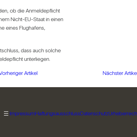
en, ob die Anmel­de­pflicht
nem Nicht-EU-Staat in einen
ne eines Flug­ha­fens,
t­schluss, dass auch solche
de­pflicht unter­liegen.
Vorheriger Artikel
Nächster Artike
Impressum
Haftungsausschluss
Datenschutz
Urheberrech