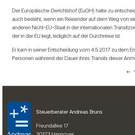
Der Euro­päi­sche Gerichtshof (EuGH) hatte zu ent­scheid
auch besteht, wenn ein Rei­sender auf dem Weg von ei
anderen Nicht-EU-Staat in der inter­na­tio­nalen Tran­sit­zo
der in der EU liegt, ledig­lich auf der Durch­reise ist.
Er kam in seiner Ent­schei­dung vom 4.5.2017 zu dem En
Per­sonen wäh­rend der Dauer ihres Tran­sits dieser Anmel­
←
Steuerberater Andreas Bruns
Freundallee 17
30173 Hannover