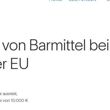
 von Bar­mittel bei
er EU
 aus­reist,
Höhe von 10.000 €