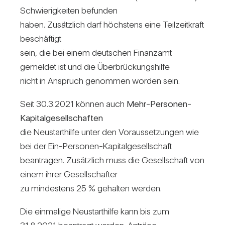
Schwie­rig­keiten befunden
haben. Zusätz­lich darf höchs­tens eine Teil­zeit­kraft
beschäf­tigt
sein, die bei einem deut­schen Finanzamt
gemeldet ist und die Über­brü­ckungs­hilfe
nicht in Anspruch genommen worden sein.
Seit 30.3.2021 können auch
Mehr-Per­sonen-
Kapi­tal­ge­sell­schaften
die Neu­start­hilfe unter den Vor­aus­set­zungen wie
bei der Ein-Per­sonen-Kapi­tal­ge­sell­schaft
bean­tragen. Zusätz­lich muss die Gesell­schaft von
einem ihrer Gesell­schafter
zu min­des­tens 25 % gehalten werden.
Die ein­ma­lige Neu­start­hilfe kann bis zum