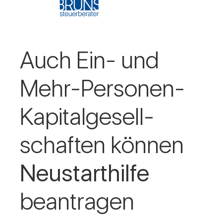
Auch Ein- und
Mehr-Per­sonen-
Kapi­tal­ge­sell­
schaften können
Neu­start­hilfe
bean­tragen