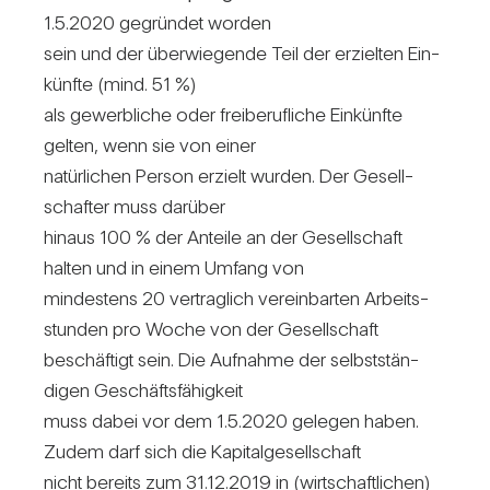
1.5.2020 gegründet worden
sein und der über­wie­gende Teil der erzielten Ein­
künfte (mind. 51 %)
als gewerb­liche oder frei­be­ruf­liche Ein­künfte
gelten, wenn sie von einer
natür­li­chen Person erzielt wurden. Der Gesell­
schafter muss dar­über
hinaus 100 % der Anteile an der Gesell­schaft
halten und in einem Umfang von
min­des­tens 20 ver­trag­lich ver­ein­barten Arbeits­
stunden pro Woche von der Gesell­schaft
beschäf­tigt sein. Die Auf­nahme der selbst­stän­
digen Geschäfts­fä­hig­keit
muss dabei vor dem 1.5.2020 gelegen haben.
Zudem darf sich die Kapi­tal­ge­sell­schaft
nicht bereits zum 31.12.2019 in (wirt­schaft­li­chen)