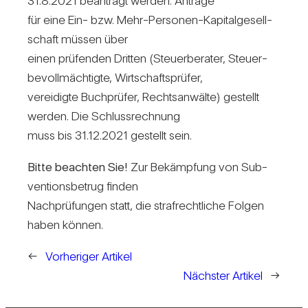
31.8.2021 bean­tragt werden. Anträge
für eine Ein- bzw. Mehr-Per­sonen-Kapi­tal­ge­sell­
schaft müssen über
einen prü­fenden Dritten (Steu­er­be­rater, Steu­er­
be­voll­mäch­tigte, Wirt­schafts­prüfer,
ver­ei­digte Buch­prüfer, Rechts­an­wälte) gestellt
werden. Die Schluss­rech­nung
muss bis 31.12.2021 gestellt sein.
Bitte beachten Sie!
Zur Bekämp­fung von Sub­
ven­ti­ons­be­trug finden
Nach­prü­fungen statt, die straf­recht­liche Folgen
haben können.
←
Vorheriger Artikel
Nächster Artikel
→