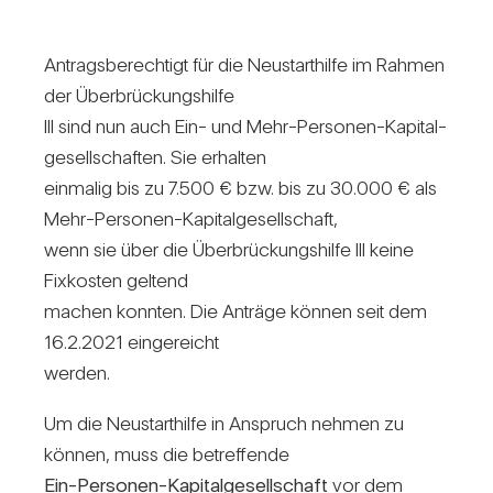
Antrags­be­rech­tigt für die Neu­start­hilfe im Rahmen
der Über­brü­ckungs­hilfe
III sind nun auch Ein- und Mehr-Per­sonen-Kapi­tal­
ge­sell­schaften. Sie erhalten
ein­malig bis zu 7.500 € bzw. bis zu 30.000 € als
Mehr-Per­sonen-Kapi­tal­ge­sell­schaft,
wenn sie über die Über­brü­ckungs­hilfe III keine
Fix­kosten gel­tend
machen konnten. Die Anträge können seit dem
16.2.2021 einge­reicht
werden.
Um die Neu­start­hilfe in Anspruch nehmen zu
können, muss die betref­fende
Ein-Per­sonen-Kapi­tal­ge­sell­schaft
vor dem