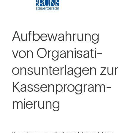
Auf­be­wah­rung
von Orga­ni­sa­ti­
ons­un­ter­lagen zur
Kas­sen­pro­gram­
mie­rung