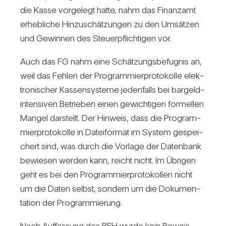
die Kasse vor­ge­legt hatte, nahm das Finanzamt
erheb­liche Hin­zu­schät­zungen zu den Umsätzen
und Gewinnen des Steu­er­pflich­tigen vor.
Auch das FG nahm eine Schät­zungs­be­fugnis an,
weil das Fehlen der Pro­gram­mier­pro­to­kolle elek­
tro­ni­scher Kas­sen­sys­teme jeden­falls bei bar­geld­
in­ten­siven Betrieben einen gewich­tigen for­mellen
Mangel dar­stellt. Der Hin­weis, dass die Pro­gram­
mier­pro­to­kolle in Datei­format im System gespei­
chert sind, was durch die Vor­lage der Daten­bank
bewiesen werden kann, reicht nicht. Im Übrigen
geht es bei den Pro­gram­mier­pro­to­kollen nicht
um die Daten selbst, son­dern um die Doku­men­
ta­tion der Pro­gram­mie­rung.
Nach Auf­fas­sung des BFH wurde kein Beweis