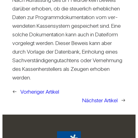
dar­über erhoben, ob die steu­er­lich erheb­li­chen
Daten zur Pro­gramm­do­ku­men­ta­tion vom ver­
wen­deten Kas­sen­system gespei­chert sind. Eine
solche Doku­men­ta­tion kann auch in Datei­form
vor­ge­legt werden. Dieser Beweis kann aber
durch Vor­lage der Daten­bank, Ein­ho­lung eines
Sach­ver­stän­di­gen­gut­ach­tens oder Ver­neh­mung
des Kas­sen­her­stel­lers als Zeugen erhoben
werden.
←
Vorheriger Artikel
Nächster Artikel
→