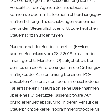
Die ord­nungs­ge­mäße Kas­sen­füh­rung steht zzt.
ver­stärkt auf der Agenda der Betriebs­prüfer,
können sie doch im Falle einer nicht ord­nungs­ge­
mäßen Füh­rung Hin­zu­schät­zungen vor­nehmen,
die für den Steu­er­pflich­tigen u. U. zu erheb­li­chen
Steu­er­nach­zah­lungen führen.
Nun­mehr hat der Bun­des­fi­nanzhof (BFH) in
seinem Beschluss vom 23.2.2018 ein Urteil des
Finanz­ge­richts Münster (FG) auf­ge­hoben, bei
dem es um die Anfor­de­rungen an die Ord­nungs­
mä­ßig­keit der Kas­sen­füh­rung bei einem PC-
gestützten Kas­sen­system geht. Im ent­schie­denen
Fall erfasste ein Fri­seur­salon seine Bar­ein­nahmen
über eine PC-gestützte Kas­sen­soft­ware. Auf­
grund einer Betriebs­prü­fung, in deren Ver­lauf der
Steu­er­pflich­tige keine Pro­gram­mier­pro­to­kolle für