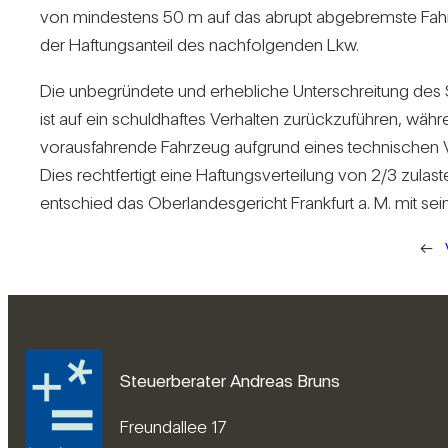
von min­des­tens 50 m auf das abrupt abge­bremste Fahr
der Haf­tungs­an­teil des nach­fol­genden Lkw.
Die unbe­grün­dete und erheb­liche Unter­schrei­tung des S
ist auf ein schuld­haftes Ver­halten zurück­zu­führen, wäh­
vor­aus­fah­rende Fahr­zeug auf­grund eines tech­ni­sche
Dies recht­fer­tigt eine Haf­tungs­ver­tei­lung von 2/​3 zula
ent­schied das Ober­lan­des­ge­richt Frank­furt a. M. mit s
←
Steuerberater Andreas Bruns
Freundallee 17