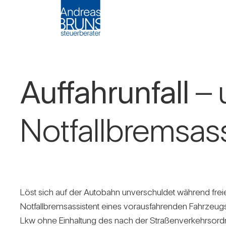
Auf­fahr­un­fall
– 
Not­fall­brems­as­
Löst sich auf der Auto­bahn unver­schuldet wäh­rend freie
Not­fall­brems­as­sis­tent eines vor­aus­fah­renden Fahr­zeu
Lkw ohne Ein­hal­tung des nach der Stra­ßen­ver­kehrs­ord