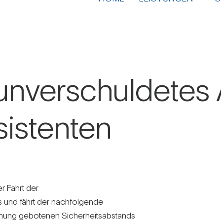
unver­schul­detes
sis­tenten
r Fahrt der
gs und fährt der nach­fol­gende
­nung gebo­tenen Sicher­heits­ab­stands