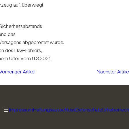
­zeug auf, über­wiegt
icher­heits­ab­stands
rend das
n Ver­sa­gens abge­bremst wurde.
sten des Lkw-Fah­rers,
einem Urteil vom 9.3.2021.
Vorheriger Artikel
Nächster Artike
Impressum
Haftungsausschluss
Datenschutz
Urheberrech