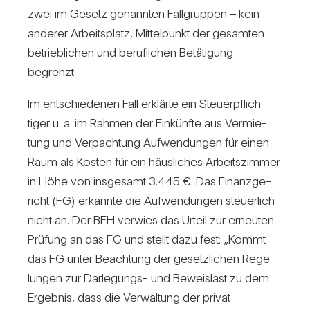
zwei im Gesetz genannten Fall­gruppen – kein
anderer Arbeits­platz, Mit­tel­punkt der gesamten
betrieb­li­chen und beruf­li­chen Betä­ti­gung –
begrenzt.
Im ent­schie­denen Fall erklärte ein Steu­er­pflich­
tiger u. a. im Rahmen der Ein­künfte aus Ver­mie­
tung und Ver­pach­tung Auf­wen­dungen für einen
Raum als Kosten für ein häus­li­ches Arbeits­zimmer
in Höhe von ins­ge­samt 3.445 €. Das Finanz­ge­
richt (FG) erkannte die Auf­wen­dungen steu­er­lich
nicht an. Der BFH ver­wies das Urteil zur erneuten
Prü­fung an das FG und stellt dazu fest: „Kommt
das FG unter Beach­tung der gesetz­li­chen Rege­
lungen zur Dar­le­gungs- und Beweis­last zu dem
Ergebnis, dass die Ver­wal­tung der privat