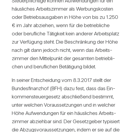
Steu­er­pflich­tige können Auf­wen­dungen für ein
häus­li­ches Arbeits­zimmer als Wer­bungs­kosten
oder Betriebs­aus­gaben in Höhe von bis zu 1.250
€ im Jahr abziehen, wenn für die betrieb­liche
oder beruf­liche Tätig­keit kein anderer Arbeits­platz
zur Ver­fü­gung steht. Die Beschrän­kung der Höhe
nach gilt dann jedoch nicht, wenn das Arbeits­
zimmer den Mit­tel­punkt der gesamten betrieb­li­
chen und beruf­li­chen Betä­ti­gung bildet.
In seiner Ent­schei­dung vom 8.3.2017 stellt der
Bun­des­fi­nanzhof (BFH) dazu fest, dass das Ein­
kom­men­steu­er­ge­setz abschlie­ßend bestimmt,
unter wel­chen Vor­aus­set­zungen und in wel­cher
Höhe Auf­wen­dungen für ein häus­li­ches Arbeits­
zimmer abziehbar sind. Der Gesetz­geber typi­siert
die Abzugs­vor­aus­set­zungen, indem er sie auf die