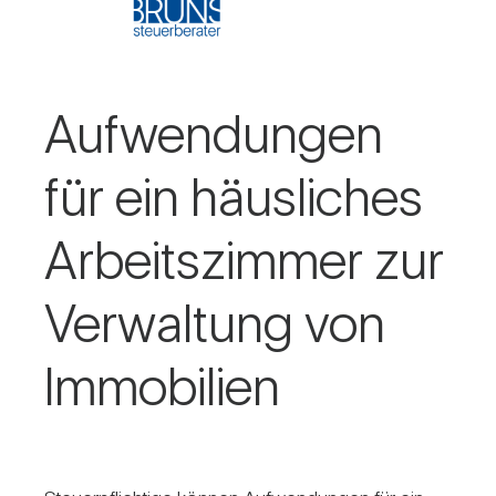
Auf­wen­dungen
für ein häus­li­ches
Arbeits­zimmer zur
Ver­wal­tung von
Immo­bi­lien