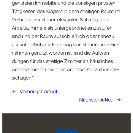
genutzten Immo­bilie und die sons­tigen pri­vaten
Tätig­keiten des Klä­gers in dem strei­tigen Raum im
Ver­hältnis zur steu­er­re­le­vanten Nut­zung des
Arbeits­zim­mers als unter­ge­ordnet ein­zu­stufen
sind und der Raum aus­schließ­lich oder nahezu
aus­schließ­lich zur Erzie­lung von steu­er­baren Ein­
nahmen genutzt worden ist, sind die Auf­wen­
dungen für das strei­tige Zimmer als häus­li­ches
Arbeits­zimmer sowie als Arbeits­mittel zu berück­
sich­tigen.”
←
Vorheriger Artikel
Nächster Artikel
→