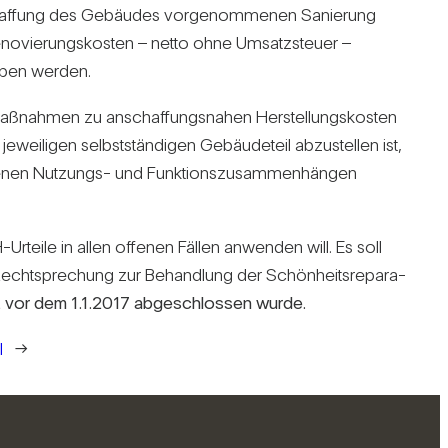
af­fung des Gebäudes vor­ge­nom­menen Sanie­rung
no­vie­rungs­kosten – netto ohne Umsatz­steuer –
eben werden.
­maß­nahmen zu anschaf­fungs­nahen Her­stel­lungs­kosten
ligen selbst­stän­digen Gebäu­de­teil abzu­stellen ist,
­denen Nut­zungs- und Funk­ti­ons­zu­sam­men­hängen
Urteile in allen offenen Fällen anwenden will. Es soll
cht­spre­chung zur Behand­lung der Schön­heits­re­pa­ra­
kt vor dem 1.1.2017 abge­schlossen wurde.
l
→