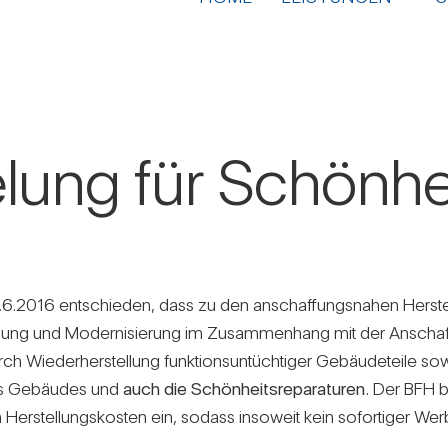
lung für Schön­heit
4.6.2016 ent­schieden, dass zu den anschaf­fungs­nahen Her­stel
ung und Moder­ni­sie­rung im Zusam­men­hang mit der Anscha
rch Wie­der­her­stel­lung funk­ti­ons­un­tüch­tiger Gebäu­de­teile
 des Gebäudes und
auch die Schön­heits­re­pa­ra­turen.
Der BFH be
Her­stel­lungs­kosten ein, sodass inso­weit kein sofor­tiger Wer­