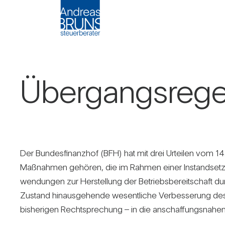
Über­gangs­re­ge­
Der Bun­des­fi­nanzhof (BFH) hat mit drei Urteilen vom 1
Maß­nahmen gehören, die im Rahmen einer Instand­set­z
wen­dungen zur Her­stel­lung der Betriebs­be­reit­schaft du
Zustand hin­aus­ge­hende wesent­liche Ver­bes­se­rung
bis­he­rigen Recht­spre­chung – in die anschaf­fungs­nahen 