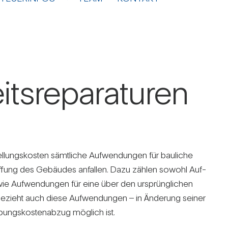
s­re­pa­ra­turen
­lungs­kosten sämt­liche Auf­wen­dungen für bau­liche
f­fung des Gebäudes anfallen. Dazu zählen sowohl Auf­
 sowie Auf­wen­dungen für eine über den ursprüng­li­chen
zieht auch diese Auf­wen­dungen – in Ände­rung seiner
bungs­kos­ten­abzug mög­lich ist.