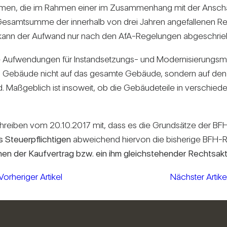
ahmen, die im Rahmen einer im Zusam­men­hang mit der Ansch
Gesamt­summe der inner­halb von drei Jahren ange­fal­lenen Re
kann der Auf­wand nur nach den AfA-Rege­lungen abge­schri
e Auf­wen­dungen für Instand­set­zungs- und Moder­ni­sie­rungs
Gebäude nicht auf das gesamte Gebäude, son­dern auf den jewei­
Maß­geb­lich ist inso­weit, ob die Gebäu­de­teile in ver­schie
m Schreiben vom 20.10.2017 mit, dass es die Grund­sätze der BFH-
Steu­er­pflich­tigen
abwei­chend hiervon die bis­he­rige BFH-Re
nen der Kauf­ver­trag bzw. ein ihm gleich­ste­hender Rechtsa
Vorheriger Artikel
Nächster Artike