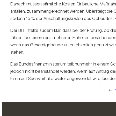
Danach müssen sämt­liche Kosten für bau­liche Maß­n
anfallen, zusam­men­ge­rechnet werden. Über­steigt die 
sodann 15 % der Anschaf­fungs­kosten des Gebäudes, 
Der BFH stellte zudem klar, dass bei der Prü­fung, ob di
führen, bei einem aus meh­reren Ein­heiten bestehenden 
wenn das Gesamt­ge­bäude unter­schied­lich genutzt wird. 
stehen.
Das Bun­des­fi­nanz­mi­nis­te­rium teilt nun­mehr in eine
jedoch nicht bean­standet werden, wenn
auf Antrag des 
turen auf Sach­ver­halte weiter ange­wendet wird,
bei de
←